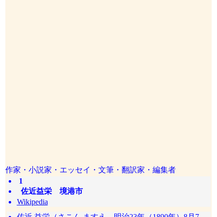
作家・小説家・エッセイ・文筆・翻訳家・編集者
1
佐近益栄 境港市
Wikipedia
佐近 益栄（さこん ますえ、明治23年（1890年）8月7