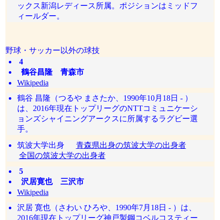
ックス新潟レディース所属。ポジションはミッドフ
ィールダー。
野球・サッカー以外の球技
4
鶴谷昌隆 青森市
Wikipedia
鶴谷 昌隆（つるや まさたか、1990年10月18日 - ）
は、2016年現在トップリーグのNTTコミュニケーシ
ョンズシャイニングアークスに所属するラグビー選
手。
筑波大学出身
青森県出身の筑波大学の出身者
全国の筑波大学の出身者
5
沢居寛也 三沢市
Wikipedia
沢居 寛也（さわい ひろや、1990年7月18日 - ）は、
2016年現在トップリーグ神戸製鋼コベルコスティー