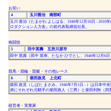
お笑い
4
玉川善治 南部町
玉川 善治（たまがわ よしはる、1946年12月16日 - 2
ロダクション人力舎』の前代表取締役社長。
格闘技
5
田中英壽 五所川原市
田中 英壽（田中 英寿、たなか ひでとし、1946年12月6
競馬・競輪・競艇・その他レース
6
柴田政見 上北町
柴田 政見（しばた まさみ、1946年7月1日 - ）は日
弟にそれぞれ元騎手の柴田政人（三男）と柴田利秋（四男
経営者・実業家