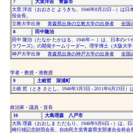
7
大里洋吉 青森市
大里 洋吉（おおさと ようきち、1946年8月22日 -
役会長。
立教大学出身
青森県出身の立教大学の出身者
全国
8
田中隆治
田中 隆治（たなか たかはる、1946年～ ）は、日本
ラワーズ)」の開発チームリーダー。理学博士（大阪大学
神戸大学出身
青森県出身の神戸大学の出身者
全国
学者・教授・准教授
9
土岐哲 深浦町
土岐 哲（とき さとし、1946年3月3日 - 2011年6月
政治家・議員・首長
10
大島理森 八戸市
大島 理森（おおしま ただもり、1946年9月6日 - ）
崎行雄記念財団会長、自由民主党青森県支部連合会前会