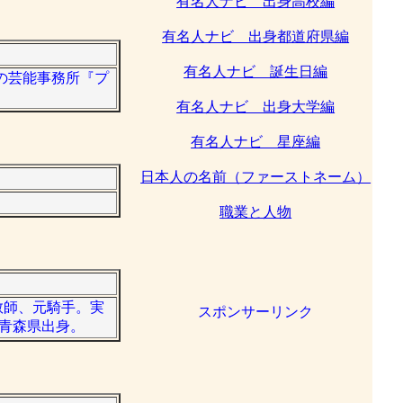
有名人ナビ 出身高校編
有名人ナビ 出身都道府県編
有名人ナビ 誕生日編
専門の芸能事務所『プ
有名人ナビ 出身大学編
有名人ナビ 星座編
日本人の名前（ファーストネーム）
職業と人物
調教師、元騎手。実
スポンサーリンク
。青森県出身。