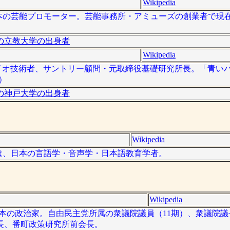
Wikipedia
 ）は日本の芸能プロモーター。芸能事務所・アミューズの創業者で
の立教大学の出身者
Wikipedia
のバイオ技術者、サントリー顧問・元取締役基礎研究所長。「青いバ
）
の神戸大学の出身者
Wikipedia
23日）は、日本の言語学・音声学・日本語教育学者。
Wikipedia
は、日本の政治家。自由民主党所属の衆議院議員（11期）、衆議院議
長、番町政策研究所前会長。