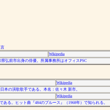
狂言
Wikipedia
は、青森県弘前市出身の俳優。所属事務所はオフィスPSC
Wikipedia
）は、日本の演歌歌手である。本名：佐々木 新市。
Wikipedia
歌手である。ヒット曲『484のブルース』（1968年）で知られる。