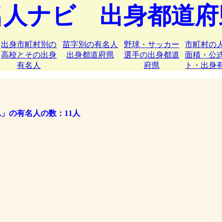
名人ナビ 出身都道府
出身市町村別の
苗字別の有名人
野球・サッカー
市町村の
高校とその出身
出身都道府県
選手の出身都道
面積・公
有名人
府県
ト・出身
」の有名人の数：11人