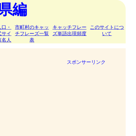
県編
人口・
市町村のキャッ
キャッチフレー
このサイトにつ
式サイ
チフレーズ一覧
ズ単語出現頻度
いて
有名人
表
スポンサーリンク