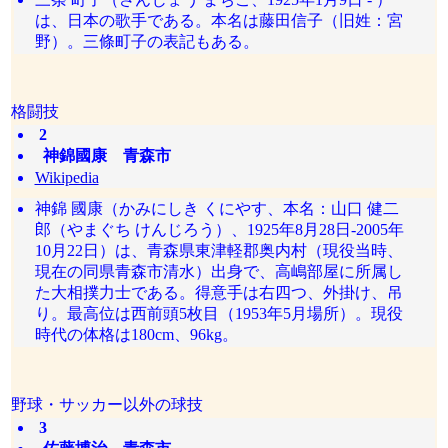
は、日本の歌手である。本名は藤田信子（旧姓：宮
野）。三條町子の表記もある。
格闘技
2
神錦國康 青森市
Wikipedia
神錦 國康（かみにしき くにやす、本名：山口 健二
郎（やまぐち けんじろう）、1925年8月28日-2005年
10月22日）は、青森県東津軽郡奥内村（現役当時、
現在の同県青森市清水）出身で、高嶋部屋に所属し
た大相撲力士である。得意手は右四つ、外掛け、吊
り。最高位は西前頭5枚目（1953年5月場所）。現役
時代の体格は180cm、96kg。
野球・サッカー以外の球技
3