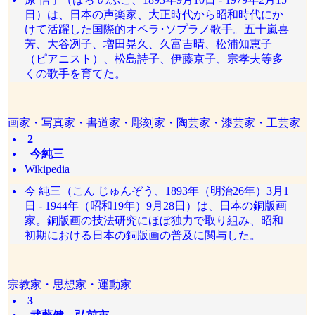
日）は、日本の声楽家、大正時代から昭和時代にか
けて活躍した国際的オペラ･ソプラノ歌手。五十嵐喜
芳、大谷冽子、増田晃久、久富吉晴、松浦知恵子
（ピアニスト）、松島詩子、伊藤京子、宗孝夫等多
くの歌手を育てた。
画家・写真家・書道家・彫刻家・陶芸家・漆芸家・工芸家
2
今純三
Wikipedia
今 純三（こん じゅんぞう、1893年（明治26年）3月1
日 - 1944年（昭和19年）9月28日）は、日本の銅版画
家。銅版画の技法研究にほぼ独力で取り組み、昭和
初期における日本の銅版画の普及に関与した。
宗教家・思想家・運動家
3