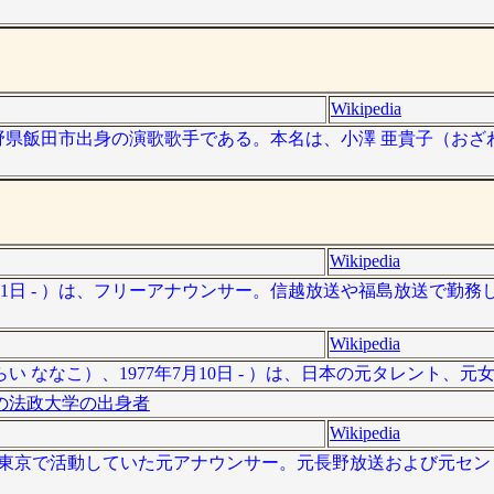
Wikipedia
は、長野県飯田市出身の演歌歌手である。本名は、小澤 亜貴子（おざ
Wikipedia
月21日 - ）は、フリーアナウンサー。信越放送や福島放送で勤
Wikipedia
い ななこ）、1977年7月10日 - ）は、日本の元タレント、元
の法政大学の出身者
Wikipedia
、長野と東京で活動していた元アナウンサー。元長野放送および元セ