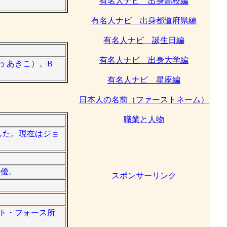
有名人ナビ 出身高校編
有名人ナビ 出身都道府県編
有名人ナビ 誕生日編
有名人ナビ 出身大学編
わ あきこ）。B
有名人ナビ 星座編
日本人の名前（ファーストネーム）
職業と人物
務した。現在はジョ
女優。
スポンサーリンク
ント・フォース所