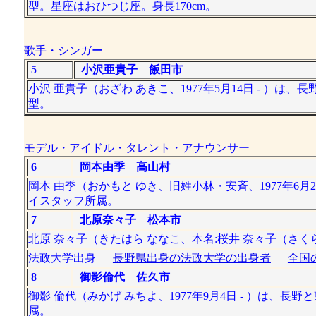
型。星座はおひつじ座。身長170cm。
歌手・シンガー
5
小沢亜貴子 飯田市
小沢 亜貴子（おざわ あきこ、1977年5月14日 - ）
型。
モデル・アイドル・タレント・アナウンサー
6
岡本由季 高山村
岡本 由季（おかもと ゆき、旧姓小林・安斉、1977年6
イスタッフ所属。
7
北原奈々子 松本市
北原 奈々子（きたはら ななこ、本名:桜井 奈々子（さくら
法政大学出身
長野県出身の法政大学の出身者
全国
8
御影倫代 佐久市
御影 倫代（みかげ みちよ、1977年9月4日 - ）は
属。