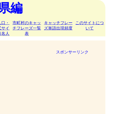
県編
人口・
市町村のキャッ
キャッチフレー
このサイトにつ
式サイ
チフレーズ一覧
ズ単語出現頻度
いて
有名人
表
スポンサーリンク