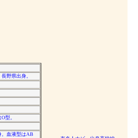
属。長野県出身。
はO型。
身。血液型はAB