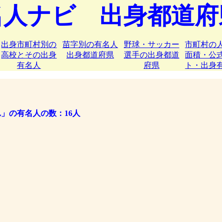
名人ナビ 出身都道府
出身市町村別の
苗字別の有名人
野球・サッカー
市町村の
高校とその出身
出身都道府県
選手の出身都道
面積・公
有名人
府県
ト・出身
」の有名人の数：16人