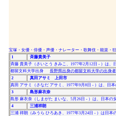
宝塚・女優・俳優・声優・ナレーター・歌舞伎・能楽・
1
斉藤貴美子
斉藤 貴美子（さいとう きみこ、1977年2月12日 -
都留文科大学出身
長野県出身の都留文科大学の出身者
2
真田アサミ 上田市
真田 アサミ（さなだ アサミ、1977年9月8日 - ）は、
3
島形麻衣奈
島形 麻衣奈（しまがた まいな、5月26日 - ）は、
4
三浦祥朗
三浦 祥朗（みうら ひろあき、1977年3月24日 - 