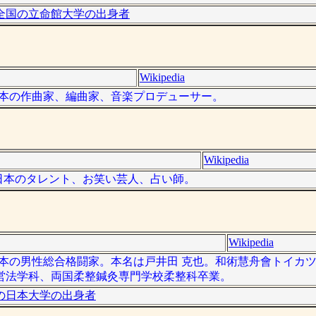
全国の立命館大学の出身者
Wikipedia
は、日本の作曲家、編曲家、音楽プロデューサー。
Wikipedia
）は、日本のタレント、お笑い芸人、占い師。
Wikipedia
）は、日本の男性総合格闘家。本名は戸井田 克也。和術慧舟會トイカ
営法学科、両国柔整鍼灸専門学校柔整科卒業。
の日本大学の出身者