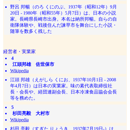
野呂 邦暢（のろ くにのぶ、1937年（昭和12年）9月
20日 - 1980年（昭和55年）5月7日）は、日本の小説
家。長崎県長崎市出身。本名は納所邦暢。自らの自
衛隊体験や、戦後住んだ諫早市を舞台にした小説・
随筆を数多く残した
経営者・実業家
4
江頭邦雄 佐世保市
Wikipedia
江頭 邦雄（えがしら くにお、1937年10月1日 - 2008
年4月7日）は日本の実業家。味の素代表取締役社
長・会長や、経団連副会長、日本冷凍食品協会会長
等を務めた。
5
杉田亮毅 大村市
Wikipedia
杉田 亮毅（すぎた りょうき、1937年7月19日-）は、