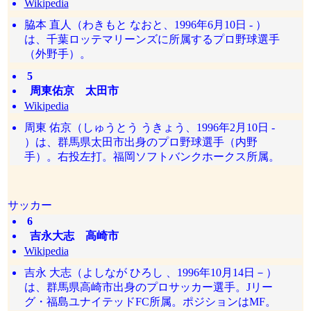
Wikipedia
脇本 直人（わきもと なおと、1996年6月10日 - ）
は、千葉ロッテマリーンズに所属するプロ野球選手
（外野手）。
5
周東佑京 太田市
Wikipedia
周東 佑京（しゅうとう うきょう、1996年2月10日 -
）は、群馬県太田市出身のプロ野球選手（内野
手）。右投左打。福岡ソフトバンクホークス所属。
サッカー
6
吉永大志 高崎市
Wikipedia
吉永 大志（よしなが ひろし 、1996年10月14日－）
は、群馬県高崎市出身のプロサッカー選手。Jリー
グ・福島ユナイテッドFC所属。ポジションはMF。