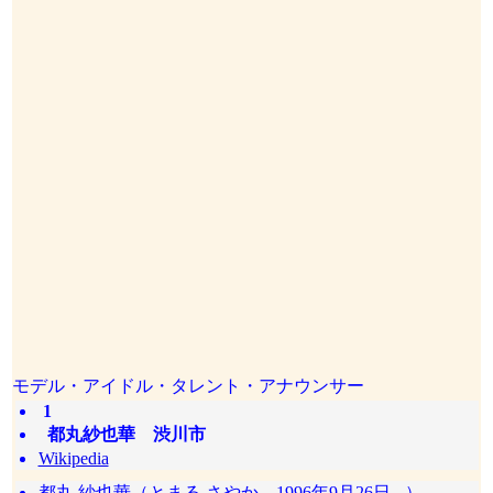
モデル・アイドル・タレント・アナウンサー
1
都丸紗也華 渋川市
Wikipedia
都丸 紗也華（とまる さやか、1996年9月26日 - ）