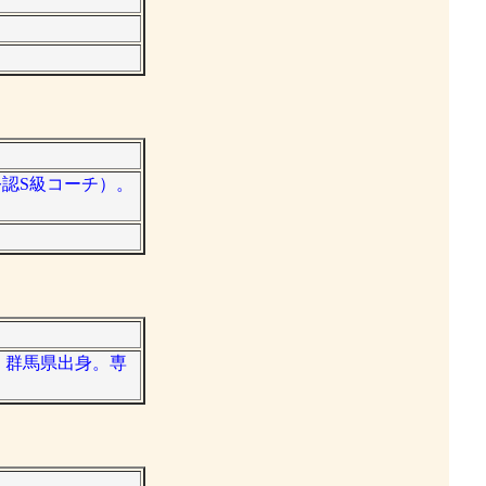
公認S級コーチ）。
手。群馬県出身。専