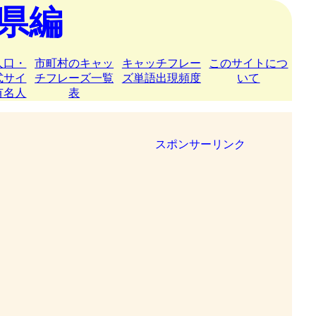
県編
人口・
市町村のキャッ
キャッチフレー
このサイトにつ
式サイ
チフレーズ一覧
ズ単語出現頻度
いて
有名人
表
スポンサーリンク