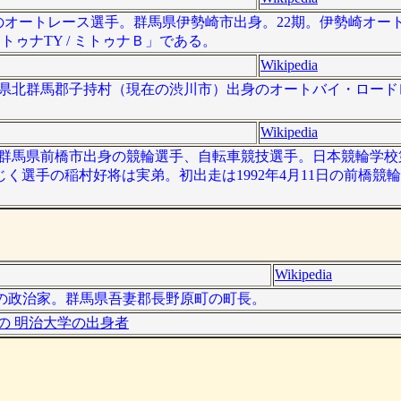
は、日本のオートレース選手。群馬県伊勢崎市出身。22期。伊勢崎オ
 ミトゥナTY / ミトゥナＢ」である。
Wikipedia
は、群馬県北群馬郡子持村（現在の渋川市）出身のオートバイ・ロー
Wikipedia
 ）は、群馬県前橋市出身の競輪選手、自転車競技選手。日本競輪学校
く選手の稲村好将は実弟。初出走は1992年4月11日の前橋競
Wikipedia
、日本の政治家。群馬県吾妻郡長野原町の町長。
の 明治大学の出身者