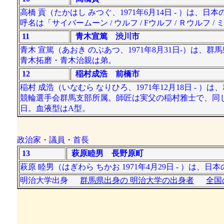
高橋 貢（たかはし みつぐ、1971年6月14日 - ）
呼名は「サイバームーン / ウルフ / Fウルフ / Ｒウルフ /
11
青木宣篤 渋川市
青木 宣篤（あおき のぶあつ、1971年8月31日-）
青木拓磨・青木治親は弟。
12
稲村成浩 前橋市
稲村 成浩（いなむら なりひろ、1971年12月18日 -
競輪選手会群馬支部所属。師匠は実父の稲村雅士で、同じ
日。血液型はA型。
政治家・議員・首長
13
萩原睦男 長野原町
萩原 睦男（はぎわら ちかお 1971年4月29日 - ）は
明治大学出身
群馬県出身の 明治大学の出身者
全国