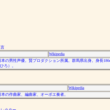
狂言
Wikipedia
）は日本の男性声優。賢プロダクション所属。群馬県出身。身長186c
つひろ）。
Wikipedia
）は、日本の作曲家、編曲家、オーボエ奏者。
ィレクター