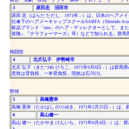
3
原田忠 沼田市
原田 忠（はらだ ただし、1971年 - ）は、日本の
社傘下のヘアメーキャップスクールSABFA（Shiseido Acad
粧品ブランド「uno」のヘア・ディレクターとして、ま
冒険』『テラフォーマーズ』等）などで知られる。群馬
格闘技
4
北爪弘子 伊勢崎市
北爪 弘子（きたづめ ひろこ、1971年9月8日 - ）は群
意技は背負投、一本背負投。現姓は石川[3]。
野球
5
高橋憲幸
高橋 憲幸（たかはし のりゆき、1971年2月25日 -
6
高山健一
高山 健一（たかやま けんいち、1971年8月4日 - 
ト。