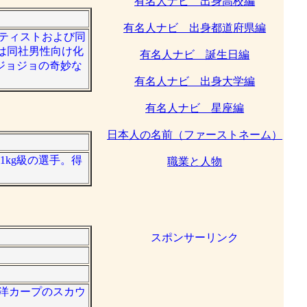
有名人ナビ 出身高校編
有名人ナビ 出身都道府県編
ーティストおよび同
としては同社男性向け化
有名人ナビ 誕生日編
ジョジョの奇妙な
有名人ナビ 出身大学編
有名人ナビ 星座編
日本人の名前（ファーストネーム）
1kg級の選手。得
職業と人物
スポンサーリンク
。
東洋カープのスカウ