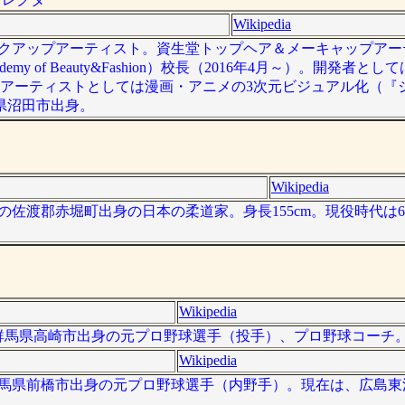
Wikipedia
ヘアメイクアップアーティスト。資生堂トップヘア＆メーキャップア
emy of Beauty&Fashion）校長（2016年4月～）。開発者
たアーティストとしては漫画・アニメの3次元ビジュアル化（『
県沼田市出身。
Wikipedia
馬県の佐渡郡赤堀町出身の日本の柔道家。身長155cm。現役時代は6
Wikipedia
 ）は、群馬県高崎市出身の元プロ野球選手（投手）、プロ野球コーチ
Wikipedia
）は、群馬県前橋市出身の元プロ野球選手（内野手）。現在は、広島