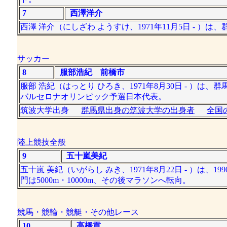
7
西澤洋介
西澤 洋介（にしざわ ようすけ、1971年11月5日 - 
サッカー
8
服部浩紀 前橋市
服部 浩紀（はっとり ひろき、1971年8月30日 - ）
バルセロナオリンピック予選日本代表。
筑波大学出身
群馬県出身の筑波大学の出身者
全国
陸上競技全般
9
五十嵐美紀
五十嵐 美紀（いがらし みき、1971年8月22日 - ）
門は5000m・10000m、その後マラソンへ転向。
競馬・競輪・競艇・その他レース
10
高橋貢