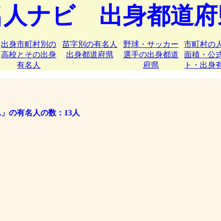
名人ナビ 出身都道府
出身市町村別の
苗字別の有名人
野球・サッカー
市町村の
高校とその出身
出身都道府県
選手の出身都道
面積・公
有名人
府県
ト・出身
」の有名人の数：13人