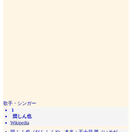
歌手・シンガー
1
団しん也
Wikipedia
団 しん也（だん しんや、本名：五十貝 勝（いそが