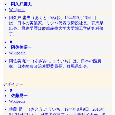
阿久戸庸夫
Wikipedia
阿久戸 庸夫（あくと つねお、1944年9月13日 - ）
は、日本の実業家。ミツバ代表取締役社長。群馬県
出身。最終学歴は慶應義塾大学大学院工学研究科修
了。
8
阿佐美昭一
Wikipedia
阿佐美 昭一（あざみ しょういち）は、日本の酪農
家。日本酪農政治連盟委員長。群馬県出身。
デザイナー
9
佐藤晃一
Wikipedia
佐藤 晃一（さとう こういち、1944年8月9日 - 2016年
5月24日[2]）は、日本のグラフィックデザイナー。多