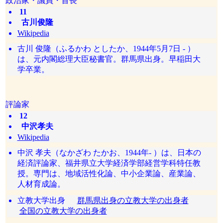
政治家・議員・首長
11
古川俊隆
Wikipedia
古川 俊隆（ふるかわ としたか、1944年5月7日 - ）
は、元内閣総理大臣秘書官。群馬県出身。早稲田大
学卒業。
評論家
12
中沢孝夫
Wikipedia
中沢 孝夫（なかざわ たかお、1944年- ）は、日本の
経済評論家、福井県立大学経済学部経営学科特任教
授。専門は、地域活性化論、中小企業論、産業論、
人材育成論。
立教大学出身
群馬県出身の立教大学の出身者
全国の立教大学の出身者