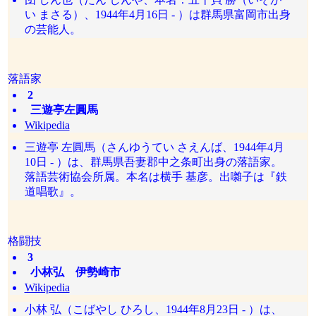
い まさる）、1944年4月16日 - ）は群馬県富岡市出身
の芸能人。
落語家
2
三遊亭左圓馬
Wikipedia
三遊亭 左圓馬（さんゆうてい さえんば、1944年4月
10日 - ）は、群馬県吾妻郡中之条町出身の落語家。
落語芸術協会所属。本名は横手 基彦。出囃子は『鉄
道唱歌』。
格闘技
3
小林弘 伊勢崎市
Wikipedia
小林 弘（こばやし ひろし、1944年8月23日 - ）は、