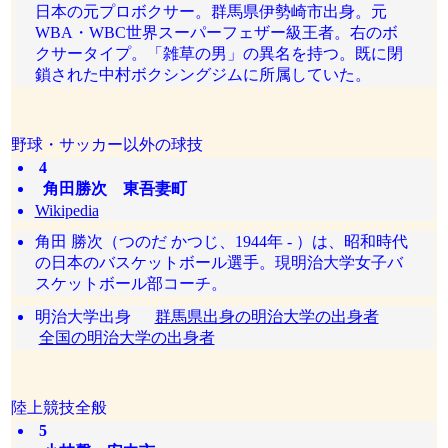
日本の元プロボクサー。群馬県伊勢崎市出身。元
WBA・WBC世界スーパーフェザー級王者。右のボ
クサータイプ。「雑草の男」の異名を持つ。既に閉
鎖された中村ボクシングジムに所属していた。
野球・サッカー以外の球技
4
角田勝次 東吾妻町
Wikipedia
角田 勝次（つのだ かつじ、1944年 - ）は、昭和時代
の日本のバスケットボール選手。現明治大学女子バ
スケットボール部コーチ。
明治大学出身
群馬県出身の明治大学の出身者
全国の明治大学の出身者
陸上競技全般
5