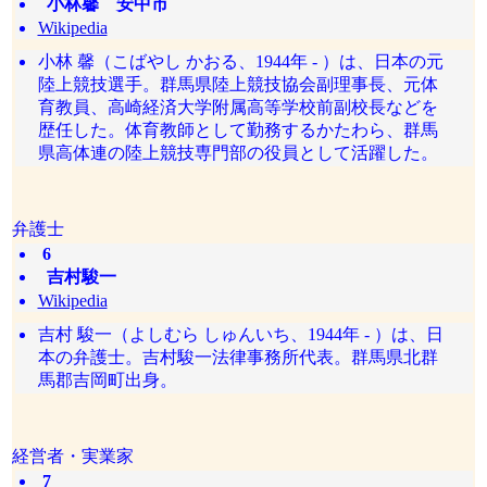
小林馨 安中市
Wikipedia
小林 馨（こばやし かおる、1944年 - ）は、日本の元
陸上競技選手。群馬県陸上競技協会副理事長、元体
育教員、高崎経済大学附属高等学校前副校長などを
歴任した。体育教師として勤務するかたわら、群馬
県高体連の陸上競技専門部の役員として活躍した。
弁護士
6
吉村駿一
Wikipedia
吉村 駿一（よしむら しゅんいち、1944年 - ）は、日
本の弁護士。吉村駿一法律事務所代表。群馬県北群
馬郡吉岡町出身。
経営者・実業家
7