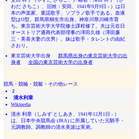
わだ さちこ）、旧姓：安田、1941年9月9日 - ）は日
本の声楽家、童謡歌手、ソプラノ歌手である。血液
型はO型。群馬県桐生市出身。神奈川県川崎市育
ち。東京芸術大学大学院修士課程修了。夫は元在日
オーストリア通商代表部理事の澤田久雄（澤田廉
三・美喜夫妻の次男）。妹は歌手・タレントの由紀
さおり。
東京芸術大学出身
群馬県出身の東京芸術大学の出
身者
全国の東京芸術大学の出身者
競馬・競輪・競艇・その他レース
2
清水利章
Wikipedia
清水 利章（しみず としあき、1941年12月1日 - ）
は、日本中央競馬会 (JRA) に所属していた元騎手・
元調教師。調教師の清水美波は実弟。