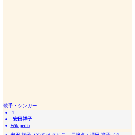
歌手・シンガー
1
安田祥子
Wikipedia
安田 祥子（やすだ さちこ、戸籍名：澤田 祥子（さ