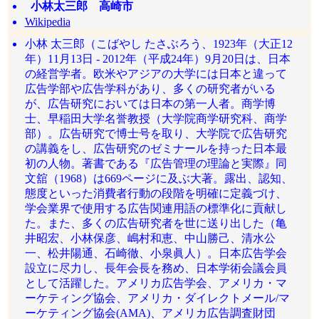
小林太三郎 高崎市
Wikipedia
小林 太三郎（こばやし たさぶろう、1923年（大正12
年）11月13日 - 2012年（平成24年）9月20日は、日本
の経営学者。欧米やアジアの大学には日本と違って
広告学部や広告学科があり、多くの研究者がいる
が、広告研究においては日本の第一人者。商学博
士、早稲田大学名誉教授（大学院商学研究科、商学
部）。広告研究で博士号を取り、大学院で広告研究
の講義をし、広告研究のゼミナールを持った日本最
初の人物。著書である『広告管理の理論と実際』同
文舘（1968）は669ページに及ぶ大著。露出、認知、
態度といった消費者行動の段階を明確に定義づけ、
学会業界で使用する広告関連用語の標準化に貢献し
た。また、多くの広告研究者を世に送り出した（亀
井昭宏、小林保彦、嶋村和恵、中山勝己、清水公
一、松井陽通、石崎徹、小泉眞人）。日本広告学会
設立に尽力し、長年会長を務め、日本学術会議会員
として活躍した。アメリカ広告学会、アメリカ・マ
ーケティング協会、アメリカ・ダイレクトメール/マ
ーケティング協会(AMA)、アメリカ広告調査財団