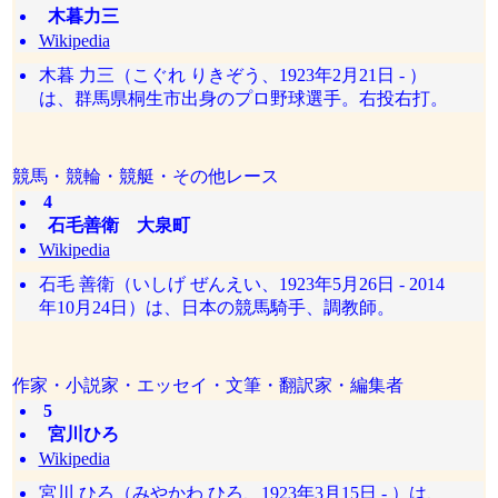
木暮力三
Wikipedia
木暮 力三（こぐれ りきぞう、1923年2月21日 - ）
は、群馬県桐生市出身のプロ野球選手。右投右打。
競馬・競輪・競艇・その他レース
4
石毛善衛 大泉町
Wikipedia
石毛 善衛（いしげ ぜんえい、1923年5月26日 - 2014
年10月24日）は、日本の競馬騎手、調教師。
作家・小説家・エッセイ・文筆・翻訳家・編集者
5
宮川ひろ
Wikipedia
宮川 ひろ（みやかわ ひろ、1923年3月15日 - ）は、