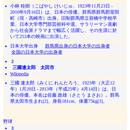
小林 桂樹（こばやし けいじゅ、1923年11月23日 -
2010年9月16日）は、日本の俳優。群馬県群馬郡室田
町（現・高崎市）出身。旧制群馬県立前橋中学校卒
業、日本大学専門部芸術科中退。サラリーマン喜劇
から社会派ドラマまで幅広く活躍し、その生涯に於
いて253本の映画に出演した。
日本大学出身
群馬県出身の日本大学の出身者
全国の日本大学の出身者
2
三國連太郎 太田市
Wikipedia
三國 連太郎（みくに れんたろう、1923年（大正12
年）1月20日 - 2013年（平成25年）4月14日）は、日
本の俳優。本名は佐藤 政雄（さとう まさお）。群馬
県太田市生まれ[2]。身長181cm、体重75kg[3]。
野球
3