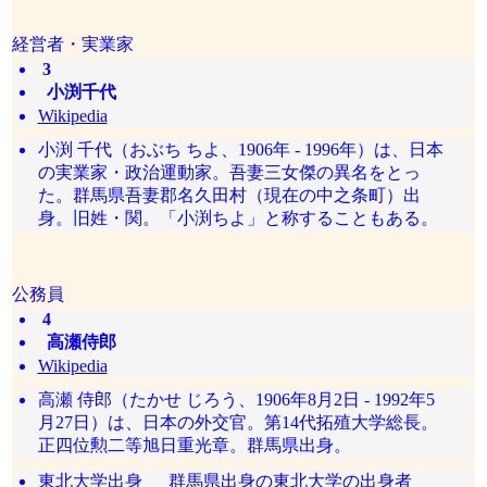
経営者・実業家
3
小渕千代
Wikipedia
小渕 千代（おぶち ちよ、1906年 - 1996年）は、日本
の実業家・政治運動家。吾妻三女傑の異名をとっ
た。群馬県吾妻郡名久田村（現在の中之条町）出
身。旧姓・関。「小渕ちよ」と称することもある。
公務員
4
高瀬侍郎
Wikipedia
高瀬 侍郎（たかせ じろう、1906年8月2日 - 1992年5
月27日）は、日本の外交官。第14代拓殖大学総長。
正四位勲二等旭日重光章。群馬県出身。
東北大学出身
群馬県出身の東北大学の出身者