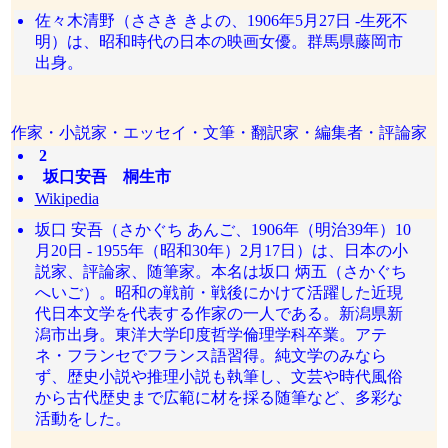
佐々木清野（ささき きよの、1906年5月27日 -生死不
明）は、昭和時代の日本の映画女優。群馬県藤岡市
出身。
作家・小説家・エッセイ・文筆・翻訳家・編集者・評論家
2
坂口安吾 桐生市
Wikipedia
坂口 安吾（さかぐち あんご、1906年（明治39年）10
月20日 - 1955年（昭和30年）2月17日）は、日本の小
説家、評論家、随筆家。本名は坂口 炳五（さかぐち
へいご）。昭和の戦前・戦後にかけて活躍した近現
代日本文学を代表する作家の一人である。新潟県新
潟市出身。東洋大学印度哲学倫理学科卒業。アテ
ネ・フランセでフランス語習得。純文学のみなら
ず、歴史小説や推理小説も執筆し、文芸や時代風俗
から古代歴史まで広範に材を採る随筆など、多彩な
活動をした。