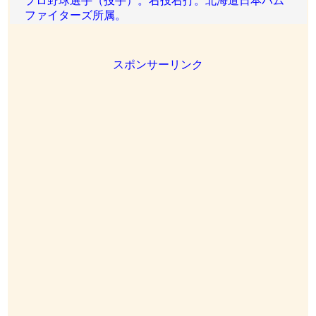
プロ野球選手（投手）。右投右打。北海道日本ハム
ファイターズ所属。
スポンサーリンク