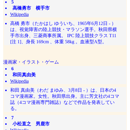
5
高橋勇市 横手市
Wikipedia
高橋 勇市（たかはし ゆういち、1965年6月12日 - ）
は、視覚障害の陸上競技・マラソン選手。秋田県横
手市出身、三菱商事所属。 IPC 陸上競技クラス T11
[注 1]、身長 169cm 、体重 58kg 。血液型A型。
漫画家・イラスト・ゲーム
6
和田真由美
Wikipedia
和田 真由美（わだ まゆみ、3月8日 - ）は、日本の4
コマ漫画家。女性。秋田県出身。主に芳文社の4コマ
誌（4コマ漫画専門雑誌）などで作品を発表してい
る。
7
小松直之 男鹿市