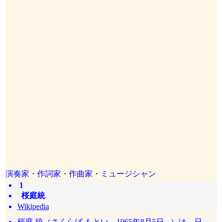
演奏家・作詞家・作曲家・ミュージシャン
1
桜庭統
Wikipedia
桜庭 統（さくらば もとい、1965年8月5日 - ）は、日