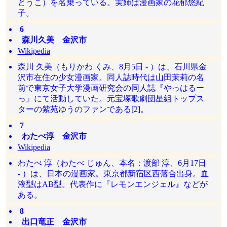
とうこ）を名乗っている。実姉は漫画家の花郁悠紀
子。
6
森川久美 金沢市
Wikipedia
森川 久美（もりかわ くみ、8月5日 - ）は、石川県金
沢市在住の少女漫画家。同人誌時代は山田茉莉の名
前で東京女子大学漫画研究会の同人誌『やっはるー
っ』にて活動していた。元宝塚歌劇団星組トップス
ターの紫苑ゆうのファンである[2]。
7
わたべ淳 金沢市
Wikipedia
わたべ 淳（わたべ じゅん、本名：渡部 淳、6月17日
- ）は、日本の漫画家。東京都新宿区西落合出身。血
液型はAB型。代表作に『レモンエンジェル』などが
ある。
8
出口竜正 金沢市