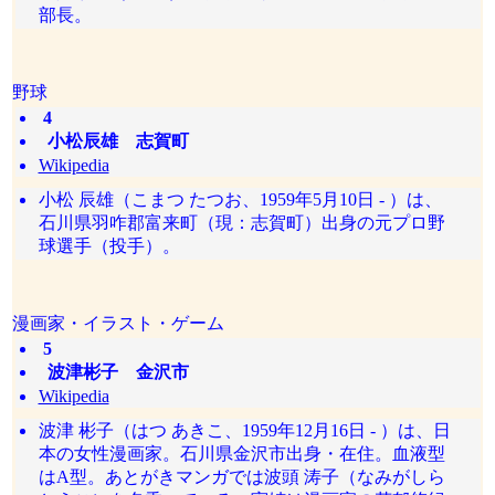
部長。
野球
4
小松辰雄 志賀町
Wikipedia
小松 辰雄（こまつ たつお、1959年5月10日 - ）は、
石川県羽咋郡富来町（現：志賀町）出身の元プロ野
球選手（投手）。
漫画家・イラスト・ゲーム
5
波津彬子 金沢市
Wikipedia
波津 彬子（はつ あきこ、1959年12月16日 - ）は、日
本の女性漫画家。石川県金沢市出身・在住。血液型
はA型。あとがきマンガでは波頭 涛子（なみがしら