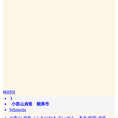
格闘技
1
小枩山貞造 能美市
Wikipedia
小枩山 貞造（こまつやま ていぞう、本名:竹田 貞造