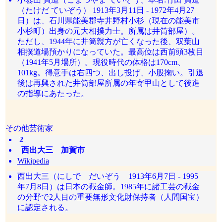
（たけだ ていぞう） 1913年3月11日 - 1972年4月27
日）は、石川県能美郡寺井野村小杉（現在の能美市
小杉町）出身の元大相撲力士。所属は井筒部屋）。
ただし、1944年に井筒親方が亡くなった後、双葉山
相撲道場預かりになっていた。最高位は西前頭3枚目
（1941年5月場所）。現役時代の体格は170cm、
101kg。得意手は右四つ、出し投げ、小股掬い。引退
後は再興された井筒部屋所属の年寄甲山として後進
の指導にあたった。
その他芸術家
2
西出大三 加賀市
Wikipedia
西出大三（にしで だいぞう 1913年6月7日 - 1995
年7月8日）は日本の截金師。1985年に諸工芸の截金
の分野で2人目の重要無形文化財保持者（人間国宝）
に認定される。