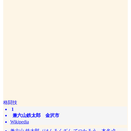
格闘技
1
兼六山鉄太郎 金沢市
Wikipedia
兼六山 鉄太郎（けんろくざん てつたろう、本名:久