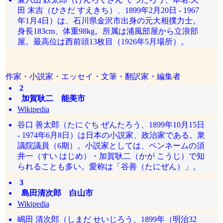
田 末吉（ひさだ すえきち）、1899年2月20日 - 1967
年1月4日）は、石川県金沢市出身の元大相撲力士。
身長183cm、体重98kg。所属は浦風部屋から立浪部
屋。最高位は西前頭13枚目（1926年5月場所）。
作家・小説家・エッセイ・文筆・翻訳家・編集者
2
加賀耿二 能美市
Wikipedia
谷口 善太郎（たにぐち ぜんたろう、1899年10月15日
- 1974年6月8日）は日本の小説家、政治家である。衆
議院議員（6期）。小説家としては、ペンネームの須
井一（すい はじめ）・加賀耿二（かが こうじ）で知
られることも多い。愛称は「谷善（たにぜん）」。
3
島田清次郎 白山市
Wikipedia
嶋田 清次郎（しまだ せいじろう、1899年（明治32