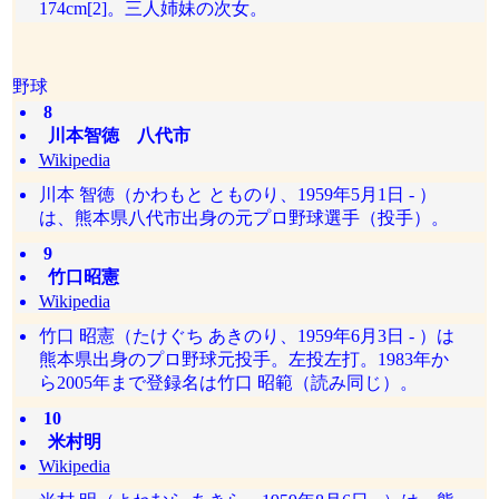
174cm[2]。三人姉妹の次女。
野球
8
川本智徳 八代市
Wikipedia
川本 智徳（かわもと とものり、1959年5月1日 - ）
は、熊本県八代市出身の元プロ野球選手（投手）。
9
竹口昭憲
Wikipedia
竹口 昭憲（たけぐち あきのり、1959年6月3日 - ）は
熊本県出身のプロ野球元投手。左投左打。1983年か
ら2005年まで登録名は竹口 昭範（読み同じ）。
10
米村明
Wikipedia