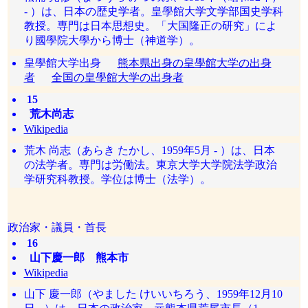
- ）は、日本の歴史学者。皇學館大学文学部国史学科
教授。専門は日本思想史。「大国隆正の研究」によ
り國學院大學から博士（神道学）。
皇學館大学出身
熊本県出身の皇學館大学の出身
者
全国の皇學館大学の出身者
15
荒木尚志
Wikipedia
荒木 尚志（あらき たかし、1959年5月 - ）は、日本
の法学者。専門は労働法。東京大学大学院法学政治
学研究科教授。学位は博士（法学）。
政治家・議員・首長
16
山下慶一郎 熊本市
Wikipedia
山下 慶一郎（やました けいいちろう、1959年12月10