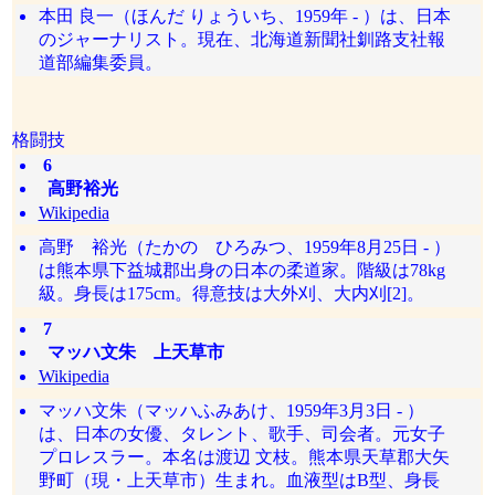
本田 良一（ほんだ りょういち、1959年 - ）は、日本
のジャーナリスト。現在、北海道新聞社釧路支社報
道部編集委員。
格闘技
6
高野裕光
Wikipedia
高野 裕光（たかの ひろみつ、1959年8月25日 - ）
は熊本県下益城郡出身の日本の柔道家。階級は78kg
級。身長は175cm。得意技は大外刈、大内刈[2]。
7
マッハ文朱 上天草市
Wikipedia
マッハ文朱（マッハふみあけ、1959年3月3日 - ）
は、日本の女優、タレント、歌手、司会者。元女子
プロレスラー。本名は渡辺 文枝。熊本県天草郡大矢
野町（現・上天草市）生まれ。血液型はB型、身長