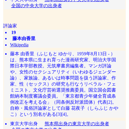
全国の中央大学の出身者
評論家
19
藤本由香里
Wikipedia
藤本 由香里（ふじもと ゆかり、1959年8月13日 - ）
は、熊本県に生まれ育った漫画研究家、明治大学国
際日本学部教授。元筑摩書房編集者。マンガ評論
や、女性のセクシュアリティ（いわゆるジェンダー
論）、家族論、あるいは時事問題を扱う評論家、作
家、性（セックス）の研究も行なうリベラル・フェ
ミニスト。文化庁芸術選奨推薦委員。国立国会図書
館納本制度審議会委員。「東京都青少年健全育成条
例改正を考える会」（同条例反対派団体）代表[2]。
自称・風俗評論家として白藤 花夜子（しらふじ かや
こ）という別名がある[3][4]。
東京大学出身
熊本県出身の東京大学の出身者