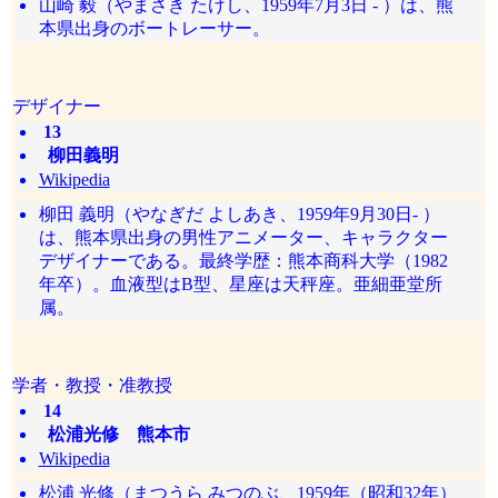
山崎 毅（やまさき たけし、1959年7月3日 - ）は、熊
本県出身のボートレーサー。
デザイナー
13
柳田義明
Wikipedia
柳田 義明（やなぎだ よしあき、1959年9月30日- ）
は、熊本県出身の男性アニメーター、キャラクター
デザイナーである。最終学歴：熊本商科大学（1982
年卒）。血液型はB型、星座は天秤座。亜細亜堂所
属。
学者・教授・准教授
14
松浦光修 熊本市
Wikipedia
松浦 光修（まつうら みつのぶ、1959年（昭和32年）