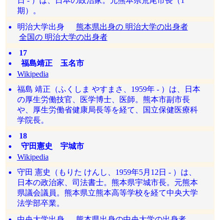
日 - ）は、日本の政治家。元熊本県荒尾市長（1
期）。
明治大学出身
熊本県出身の 明治大学の出身者
全国の 明治大学の出身者
17
福島靖正 玉名市
Wikipedia
福島 靖正（ふくしま やすまさ、1959年 - ）は、日本
の厚生労働技官、医学博士、医師。熊本市副市長
や、厚生労働省健康局長等を経て、国立保健医療科
学院長。
18
守田憲史 宇城市
Wikipedia
守田 憲史（もりた けんし、1959年5月12日 - ）は、
日本の政治家、司法書士。熊本県宇城市長。元熊本
県議会議員。熊本県立熊本高等学校を経て中央大学
法学部卒業。
中央大学出身
熊本県出身の中央大学の出身者