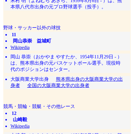
米村 明（よねむら あきら、1959年8月6日 - ）は、熊
本県八代市出身の元プロ野球選手（投手）。
野球・サッカー以外の球技
11
岡山恭崇 益城町
Wikipedia
岡山 恭崇（おかやま やすたか、1954年11月29日 - ）
は、熊本県出身の元バスケットボール選手。現役時
代のポジションはセンター。
大阪商業大学出身
熊本県出身の大阪商業大学の出
身者
全国の大阪商業大学の出身者
競馬・競輪・競艇・その他レース
12
山崎毅
Wikipedia