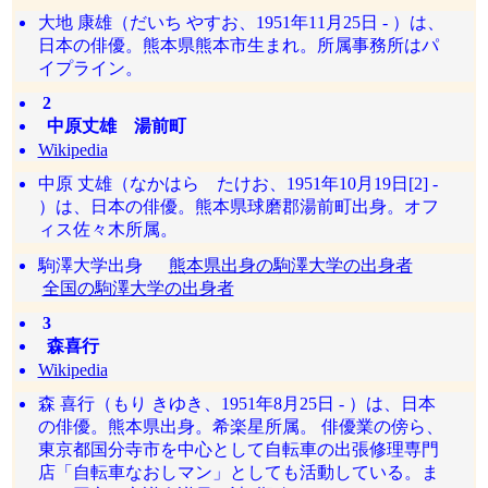
大地 康雄（だいち やすお、1951年11月25日 - ）は、
日本の俳優。熊本県熊本市生まれ。所属事務所はパ
イプライン。
2
中原丈雄 湯前町
Wikipedia
中原 丈雄（なかはら たけお、1951年10月19日[2] -
）は、日本の俳優。熊本県球磨郡湯前町出身。オフ
ィス佐々木所属。
駒澤大学出身
熊本県出身の駒澤大学の出身者
全国の駒澤大学の出身者
3
森喜行
Wikipedia
森 喜行（もり きゆき、1951年8月25日 - ）は、日本
の俳優。熊本県出身。希楽星所属。 俳優業の傍ら、
東京都国分寺市を中心として自転車の出張修理専門
店「自転車なおしマン」としても活動している。ま