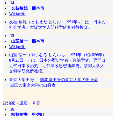
14
友枝敏雄 熊本市
Wikipedia
友枝 敏雄（ともえだ としお、1951年 - ）は、日本の
社会学者、大阪大学人間科学研究科教授[2]。
15
山室信一 熊本市
Wikipedia
山室 信一（やまむろ しんいち、1951年（昭和26年）
8月23日 - ）は、日本の歴史学者・政治学者。専門は
近代日本政治史、近代法政思想連鎖史。京都大学人
文科学研究所教授。
東京大学出身
熊本県出身の東京大学の出身者
全国の東京大学の出身者
政治家・議員・首長
16
松野信夫 甲佐町