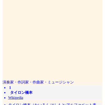
演奏家・作詞家・作曲家・ミュージシャン
1
タイロン橋本
Wikipedia
タイロン橋本（たいろん はしもと:アルファベット表