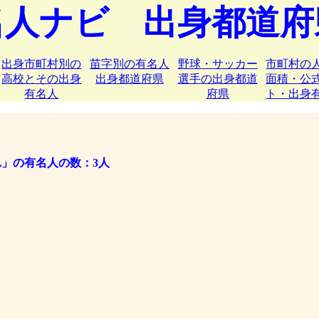
名人ナビ 出身都道府
出身市町村別の
苗字別の有名人
野球・サッカー
市町村の
高校とその出身
出身都道府県
選手の出身都道
面積・公
有名人
府県
ト・出身
れ」の有名人の数：3人