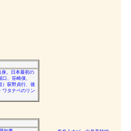
市出身。日本最初の
堀口、笹崎僙、
範）荻野貞行、後
・ワタナベのリン
選県知事。