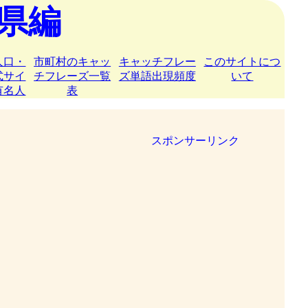
県編
人口・
市町村のキャッ
キャッチフレー
このサイトにつ
式サイ
チフレーズ一覧
ズ単語出現頻度
いて
有名人
表
スポンサーリンク