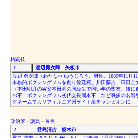
格闘技
1
渡辺勇次郎 矢板市
渡辺 勇次郎（わたなべ ゆうじろう、男性、1889年11月1
本格的ボクシングジムを創り徐廷権、川田藤吉、臼田金
（本田明彦の実父本田明の同級生で同い年の盟友、後に
の不二ボクシングジム初代会長岡本不二など幾多の名選
グネームでカリフォルニア州ライト級チャンピオンに。
政治家・議員・首長
2
君島清吉 栃木市
君島 清吉（きみじま せいきち、1889年（明治22年）4月1