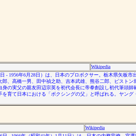
Wikipedia
1日 - 1956年6月28日）は、日本のプロボクサー。栃木県矢板
太郎、高橋一男、田中禎之助、吉本武雄、熊谷二郎、ピストン
自身の実父の親友田辺宗英を初代会長に帝拳創設し初代筆頭師
手を育て日本における「ボクシングの父」と呼ばれる。ヤング
Wikipedia
6日 - 1966年（昭和41年）1月11日）は、日本の内務官僚。官