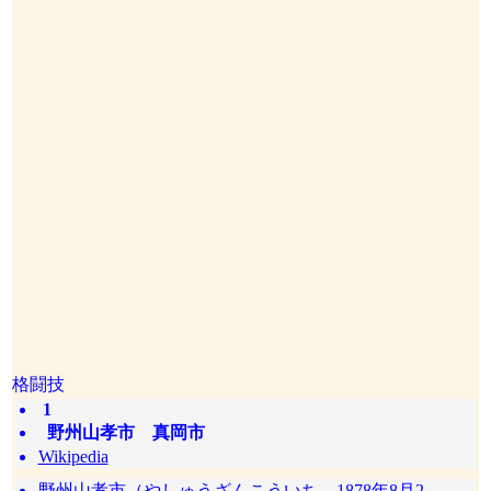
格闘技
1
野州山孝市 真岡市
Wikipedia
野州山孝市（やしゅうざんこういち、1878年8月2