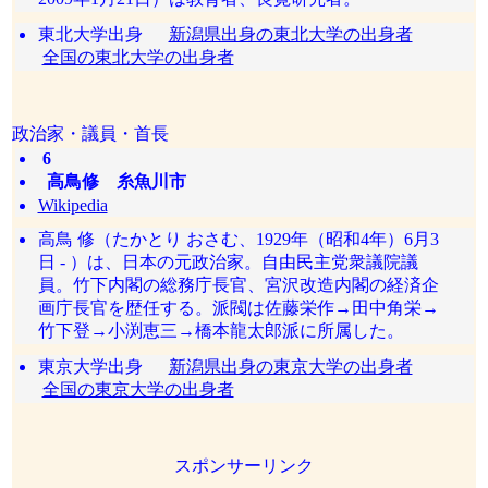
東北大学出身
新潟県出身の東北大学の出身者
全国の東北大学の出身者
政治家・議員・首長
6
高鳥修 糸魚川市
Wikipedia
高鳥 修（たかとり おさむ、1929年（昭和4年）6月3
日 - ）は、日本の元政治家。自由民主党衆議院議
員。竹下内閣の総務庁長官、宮沢改造内閣の経済企
画庁長官を歴任する。派閥は佐藤栄作→田中角栄→
竹下登→小渕恵三→橋本龍太郎派に所属した。
東京大学出身
新潟県出身の東京大学の出身者
全国の東京大学の出身者
スポンサーリンク