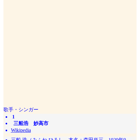
歌手・シンガー
1
三船浩 妙高市
Wikipedia
三船 浩（みふね ひろし、本名：森田肖三、1929年9