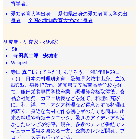
育学者。
愛知教育大学出身
愛知県出身の愛知教育大学の出
身者
全国の愛知教育大学の出身者
研究者・研究家・発明家
50
寺田真二郎 安城市
Wikipedia
寺田 真二郎（てらだ しんじろう、1983年8月29日 -
）は、日本の料理研究家。愛知県安城市出身。血液
型O型。身長177cm。愛知県立安城南高等学校を経
て、服部栄養専門学校卒業。調理師資格取得後、食
品会社勤務、カフェ店長などを経て、料理研究家
に。和、洋、中、アジア料理など得意とする料理は
幅広く、身近な食材で作る初心者の方でも簡単に出
来る料理や時短テクニック、驚きのアイディアを活
かしたレシピが好評。現在、多数のテレビ番組でレ
ギュラー番組を努める一方、企業のレシピ開発、プ
ロデュース等も行っている。