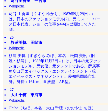
葛谷由香里 一宮市
Wikipedia
葛谷 由香里（くずや ゆかり、1983年9月29日 - ）
は、日本のファッションモデル[2]。元ミスユニバー
ス日本代表。ショーの仕事を中心に活動してきた
[3]。
26
杉浦美帆 岡崎市
Wikipedia
杉浦 美帆（すぎうら みほ、本名：松岡 美帆（旧
姓：杉浦）、1983年12月7日 - ）は、日本の元ファッ
ションモデル、元女優、元タレントである。所属事
務所は元エイベックス・エンタテインメント（現：
エイベックス・マネジメント）。愛知県岡崎市出
身。身長：161cm。血液型：AB型。
27
大山千穂 東海市
Wikipedia
Chiho（ちほ、本名：大山 千穂（おおやま ちほ）