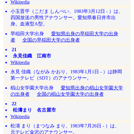
Wikipedia
小玉晋平（こだま しんぺい、1983年3月12日 - ）は、
四国放送の男性アナウンサー。愛知県春日井市出
身。血液型A型。
早稲田大学出身
愛知県出身の早稲田大学の出身
者
全国の早稲田大学の出身者
21
永見佳織 江南市
Wikipedia
永見 佳織（ながみ かおり、1983年1月1日 - ）は静岡
第一テレビ（SDT）のアナウンサー。
椙山女学園大学出身
愛知県出身の椙山女学園大学
の出身者
全国の椙山女学園大学の出身者
22
松濤まり 名古屋市
Wikipedia
松濤 まり（まつなみ まり、1983年7月26日 - ）は、
元テレビ金沢のアナウンサー。