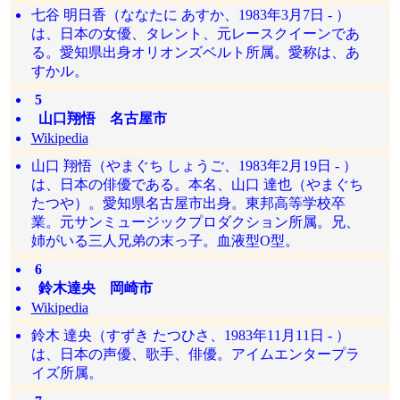
七谷 明日香（ななたに あすか、1983年3月7日 - ）
は、日本の女優、タレント、元レースクイーンであ
る。愛知県出身オリオンズベルト所属。愛称は、あ
すかル。
5
山口翔悟 名古屋市
Wikipedia
山口 翔悟（やまぐち しょうご、1983年2月19日 - ）
は、日本の俳優である。本名、山口 達也（やまぐち
たつや）。愛知県名古屋市出身。東邦高等学校卒
業。元サンミュージックプロダクション所属。兄、
姉がいる三人兄弟の末っ子。血液型O型。
6
鈴木達央 岡崎市
Wikipedia
鈴木 達央（すずき たつひさ、1983年11月11日 - ）
は、日本の声優、歌手、俳優。アイムエンタープラ
イズ所属。