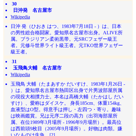
30
日沖発 名古屋市
Wikipedia
日沖 発（ひおき はつ、1983年7月18日 - ）は、日本
の男性総合格闘家。愛知県名古屋市出身。ALIVE所
属。ブラジリアン柔術黒帯。元SRCフェザー級王
者。元修斗世界ライト級王者。元TKO世界フェザー
級王者。
31
玉飛鳥大輔 名古屋市
Wikipedia
玉飛鳥 大輔（たまあすか だいすけ、1983年1月26日 -
）は、愛知県名古屋市熱田区出身で片男波部屋所属
の現役大相撲力士。本名は高橋大輔（たかはし だい
すけ）、愛称はダイスケ。 身長185cm、体重154kg、
血液型はO型。得意手は押し・左四つ・寄り。趣味
は映画鑑賞。兄は元序二段の高力（出羽海部屋所
属、在位1989年3月場所 - 1996年9月場所）。最高位
は西前頭9枚目（2005年9月場所）。好物は肉類。嫌
いなものは生魚。[2]