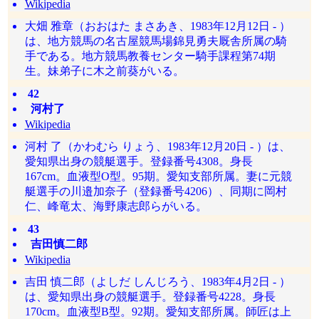
Wikipedia
大畑 雅章（おおはた まさあき、1983年12月12日 - ）
は、地方競馬の名古屋競馬場錦見勇夫厩舎所属の騎
手である。地方競馬教養センター騎手課程第74期
生。妹弟子に木之前葵がいる。
42
河村了
Wikipedia
河村 了（かわむら りょう、1983年12月20日 - ）は、
愛知県出身の競艇選手。登録番号4308。身長
167cm。血液型O型。95期。愛知支部所属。妻に元競
艇選手の川邉加奈子（登録番号4206）、同期に岡村
仁、峰竜太、海野康志郎らがいる。
43
吉田慎二郎
Wikipedia
吉田 慎二郎（よしだ しんじろう、1983年4月2日 - ）
は、愛知県出身の競艇選手。登録番号4228。身長
170cm。血液型B型。92期。愛知支部所属。師匠は上