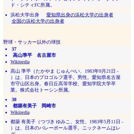
ド・シティFC所属。
浜松大学出身
愛知県出身の浜松大学の出身者
全国の浜松大学の出身者
野球・サッカー以外の球技
37
高山準平 名古屋市
Wikipedia
高山 準平（たかやま じゅんぺい、1983年9月21日 -
）は、日本のプロゴルフ選手。男性。愛知県名古屋
市守山区出身。春日丘高等学校、愛知学院大学卒
業。株式会社トーシン所属。
38
都築有美子 岡崎市
Wikipedia
都築 有美子（つづき ゆみこ、女性、1983年5月11日 -
）は、日本のバレーボール選手。ニックネームはレ