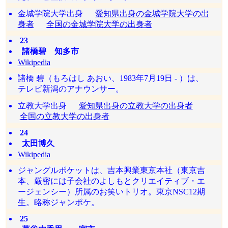
金城学院大学出身
愛知県出身の金城学院大学の出
身者
全国の金城学院大学の出身者
23
諸橋碧 知多市
Wikipedia
諸橋 碧（もろはし あおい、1983年7月19日 - ）は、
テレビ新潟のアナウンサー。
立教大学出身
愛知県出身の立教大学の出身者
全国の立教大学の出身者
24
太田博久
Wikipedia
ジャングルポケットは、吉本興業東京本社（東京吉
本、厳密には子会社のよしもとクリエイティブ・エ
ージェンシー）所属のお笑いトリオ。東京NSC12期
生。略称ジャンポケ。
25