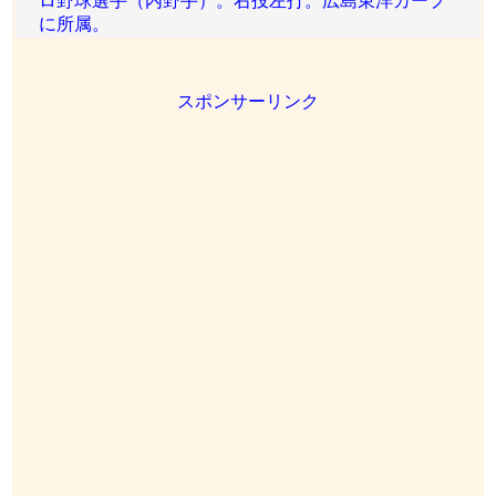
ロ野球選手（内野手）。右投左打。広島東洋カープ
に所属。
スポンサーリンク