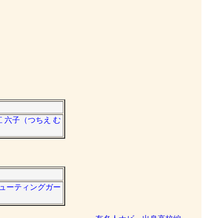
 六子（つちえ む
シューティングガー