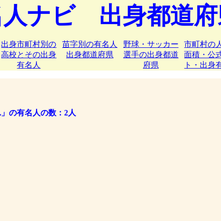
名人ナビ 出身都道府
出身市町村別の
苗字別の有名人
野球・サッカー
市町村の
高校とその出身
出身都道府県
選手の出身都道
面積・公
有名人
府県
ト・出身
れ」の有名人の数：2人