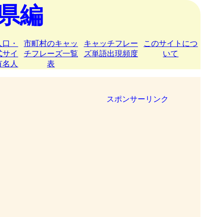
県編
人口・
市町村のキャッ
キャッチフレー
このサイトにつ
式サイ
チフレーズ一覧
ズ単語出現頻度
いて
有名人
表
スポンサーリンク