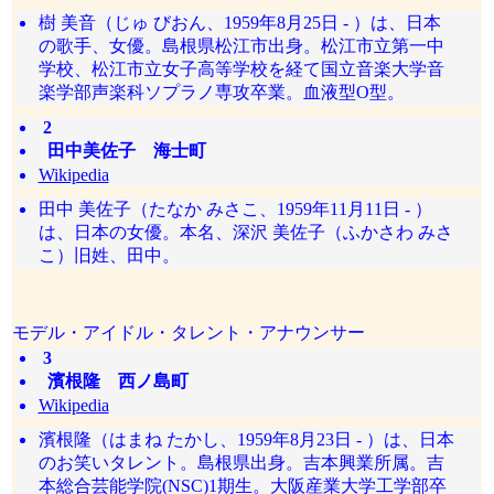
樹 美音（じゅ びおん、1959年8月25日 - ）は、日本
の歌手、女優。島根県松江市出身。松江市立第一中
学校、松江市立女子高等学校を経て国立音楽大学音
楽学部声楽科ソプラノ専攻卒業。血液型O型。
2
田中美佐子 海士町
Wikipedia
田中 美佐子（たなか みさこ、1959年11月11日 - ）
は、日本の女優。本名、深沢 美佐子（ふかさわ みさ
こ）旧姓、田中。
モデル・アイドル・タレント・アナウンサー
3
濱根隆 西ノ島町
Wikipedia
濱根隆（はまね たかし、1959年8月23日 - ）は、日本
のお笑いタレント。島根県出身。吉本興業所属。吉
本総合芸能学院(NSC)1期生。大阪産業大学工学部卒