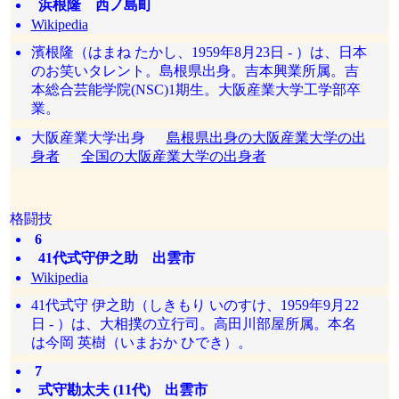
浜根隆 西ノ島町
Wikipedia
濱根隆（はまね たかし、1959年8月23日 - ）は、日本
のお笑いタレント。島根県出身。吉本興業所属。吉
本総合芸能学院(NSC)1期生。大阪産業大学工学部卒
業。
大阪産業大学出身
島根県出身の大阪産業大学の出
身者
全国の大阪産業大学の出身者
格闘技
6
41代式守伊之助 出雲市
Wikipedia
41代式守 伊之助（しきもり いのすけ、1959年9月22
日 - ）は、大相撲の立行司。高田川部屋所属。本名
は今岡 英樹（いまおか ひでき）。
7
式守勘太夫 (11代) 出雲市