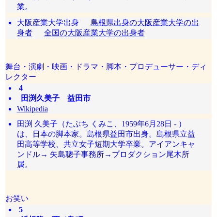
業。
大阪産業大学出身
島根県出身の大阪産業大学の出
身者
全国の大阪産業大学の出身者
舞台・演劇・映画・ドラマ・脚本・プロデューサー・ディ
レクター
4
田渕久美子 益田市
Wikipedia
田渕 久美子（たぶち くみこ、1959年6月28日 - ）
は、日本の脚本家。島根県益田市出身。島根県立益
田高等学校、共立女子短期大学卒業。アイアンキャ
ンドル→ 矢島聰子事務所→プロダクション尾木所
属。
お笑い
5