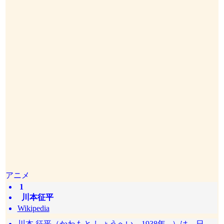
アニメ
1
川本征平
Wikipedia
川本 征平（かわもと しょうへい、1938年 - ）は、日