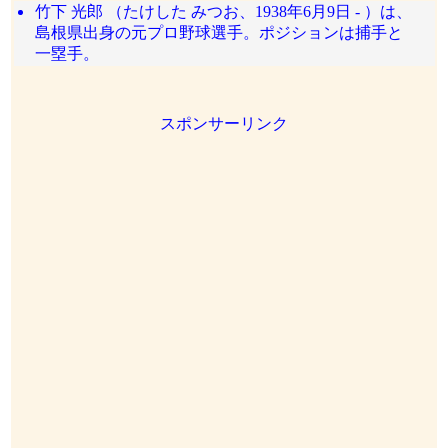
竹下 光郎 （たけした みつお、1938年6月9日 - ）は、
島根県出身の元プロ野球選手。ポジションは捕手と
一塁手。
スポンサーリンク