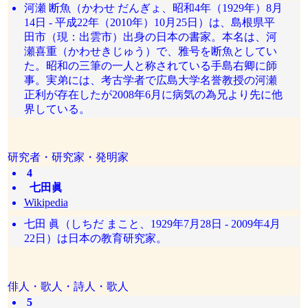
河瀬 断魚（かわせ だんぎょ、昭和4年（1929年）8月
14日 - 平成22年（2010年）10月25日）は、島根県平
田市（現：出雲市）出身の日本の書家。本名は、河
瀬喜重（かわせきじゅう）で、雅号を断魚としてい
た。昭和の三筆の一人と称されている手島右卿に師
事。実弟には、考古学者で広島大学名誉教授の河瀬
正利が存在したが2008年6月に病気の為兄より先に他
界している。
研究者・研究家・発明家
4
七田眞
Wikipedia
七田 眞（しちだ まこと、1929年7月28日 - 2009年4月
22日）は日本の教育研究家。
俳人・歌人・詩人・歌人
5