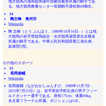
地方競馬の浦和競馬場牛房榮吉厩舎所属の騎手であ
る。地方競馬教養センター長期騎手課程第69期生。
14
陶文峰 奥州市
Wikipedia
陶 文峰（とう ぶんほう、1980年10月16日 - ）とは地
方競馬の岩手県競馬組合・水沢競馬場菅原右吉厩舎
所属の騎手である。中華人民共和国黒竜江省出身。
血液型O型。
その他のスポーツ
15
長岡俊輔
Wikipedia
長岡俊輔（ながおかしゅんすけ、1980年11月7日 -
2015年7月31日）は、岩手県岩手町出身の男子フィー
ルドホッケー選手である。身長175cm、体重69kg。
名古屋フラーテル所属。ポジションはGK。