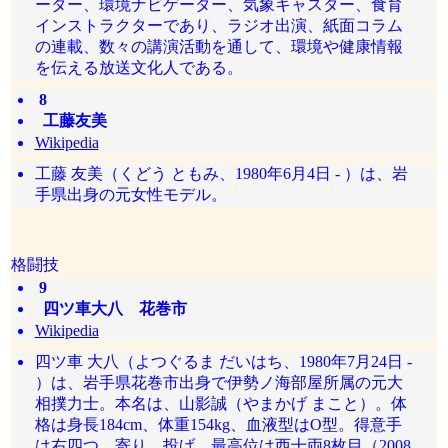
ーター、環境ナビゲーター、気象キャスター、食育
インストラクターであり、ラジオ出演、紙面コラム
の連載、数々の講演活動を通して、環境や健康情報
を伝える放送文化人である。
8
工藤友美
Wikipedia
工藤 友美（くどう ともみ、1980年6月4日 - ）は、岩
手県出身の元女性モデル。
格闘技
9
四ツ車大八 花巻市
Wikipedia
四ツ車 大八（よつぐるま だいはち、1980年7月24日 -
）は、岩手県花巻市出身で伊勢ノ海部屋所属の元大
相撲力士。本名は、山影誠（やまかげ まこと）。体
格は身長184cm、体重154kg、血液型はO型。得意手
は右四つ、寄り、投げ。最高位は西十両8枚目（2008