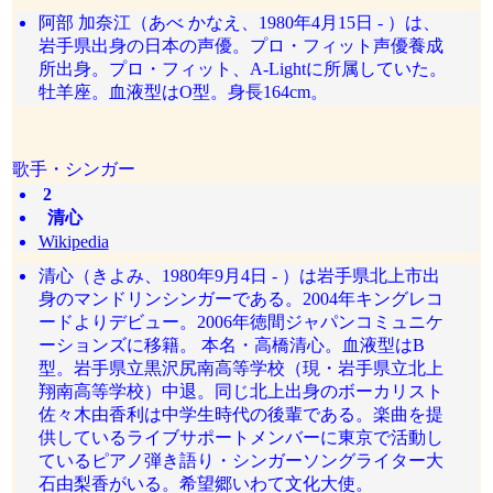
阿部 加奈江（あべ かなえ、1980年4月15日 - ）は、
岩手県出身の日本の声優。プロ・フィット声優養成
所出身。プロ・フィット、A-Lightに所属していた。
牡羊座。血液型はO型。身長164cm。
歌手・シンガー
2
清心
Wikipedia
清心（きよみ、1980年9月4日 - ）は岩手県北上市出
身のマンドリンシンガーである。2004年キングレコ
ードよりデビュー。2006年徳間ジャパンコミュニケ
ーションズに移籍。 本名・高橋清心。血液型はB
型。岩手県立黒沢尻南高等学校（現・岩手県立北上
翔南高等学校）中退。同じ北上出身のボーカリスト
佐々木由香利は中学生時代の後輩である。楽曲を提
供しているライブサポートメンバーに東京で活動し
ているピアノ弾き語り・シンガーソングライター大
石由梨香がいる。希望郷いわて文化大使。