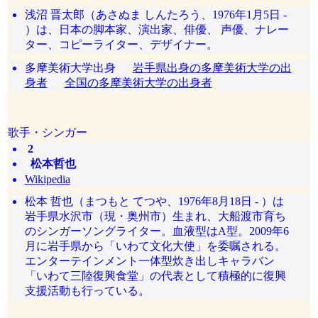
浅沼 晋太郎（あさぬま しんたろう、1976年1月5日 -
）は、日本の脚本家、演出家、俳優、 声優、ナレー
ター、コピーライター、デザイナー。
多摩美術大学出身
岩手県出身の多摩美術大学の出
身者
全国の多摩美術大学の出身者
歌手・シンガー
2
松本哲也
Wikipedia
松本 哲也（まつもと てつや、1976年8月18日 - ）は
岩手県水沢市（現・奥州市）生まれ、大船渡市育ち
のシンガーソングライター。血液型はA型。2009年6
月に岩手県から「いわて文化大使」を委嘱される。
エンターテインメント一体型炊き出しキャラバン
「いわて三陸復興食堂」の代表として積極的に復興
支援活動も行っている。