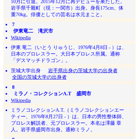
10月に引退。2015年12月に再デビューを果たした。
岩手県千厩町（現：一関市）出身。身長175cm、体
重70kg。俳優としての芸名は水元まこと。
7
伊東竜二 滝沢市
Wikipedia
伊東 竜二（いとう りゅうじ、1976年4月8日 - ）は、
日本のプロレスラー。大日本プロレス所属。通称
「デスマッチドラゴン」。
茨城大学出身
岩手県出身の茨城大学の出身者
全国の茨城大学の出身者
8
ミラノ・コレクションA.T 盛岡市
Wikipedia
ミラノコレクションA.T.（ミラノコレクションエー
ティー、1976年8月27日 - ）は、日本の男性整体師、
プロレス解説者、元プロレスラー。本名は澤藤 章
人。岩手県盛岡市出身。通称ミラノ。