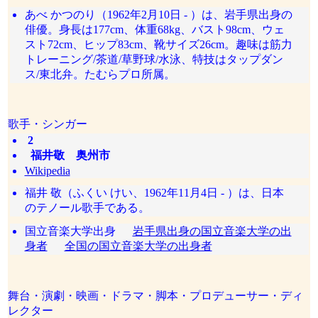
あべ かつのり（1962年2月10日 - ）は、岩手県出身の
俳優。身長は177cm、体重68kg、バスト98cm、ウェ
スト72cm、ヒップ83cm、靴サイズ26cm。趣味は筋力
トレーニング/茶道/草野球/水泳、特技はタップダン
ス/東北弁。たむらプロ所属。
歌手・シンガー
2
福井敬 奥州市
Wikipedia
福井 敬（ふくい けい、1962年11月4日 - ）は、日本
のテノール歌手である。
国立音楽大学出身
岩手県出身の国立音楽大学の出
身者
全国の国立音楽大学の出身者
舞台・演劇・映画・ドラマ・脚本・プロデューサー・ディ
レクター