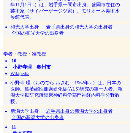
年11月1日 -）は、岩手県一関市出身、盛岡市在住の
芸術家（サイバーゲージツ家）。モリオーネ美術水
族館代表。
和光大学出身
岩手県出身の和光大学の出身者
全国の和光大学の出身者
学者・教授・准教授
10
小野寺理 奥州市
Wikipedia
小野寺 理（おのでら おさむ、1962年 - ）は、日本の
医師。筋萎縮性側索硬化症(ALS)研究の第一人者。新
潟大学脳研究所臨床神経科学部門神経内科学分野教
授。
新潟大学出身
岩手県出身の新潟大学の出身者
全国の新潟大学の出身者
11