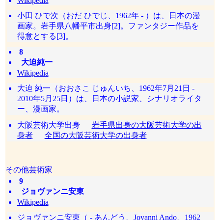
Wikipedia
小田 ひで次（おだ ひでじ、1962年 - ）は、日本の漫
画家。岩手県八幡平市出身[2]。ファンタジー作品を
得意とする[3]。
8
大迫純一
Wikipedia
大迫 純一（おおさこ じゅんいち、1962年7月21日 -
2010年5月25日）は、日本の小説家、シナリオライタ
ー、漫画家。
大阪芸術大学出身
岩手県出身の大阪芸術大学の出
身者
全国の大阪芸術大学の出身者
その他芸術家
9
ジョヴァンニ安東
Wikipedia
ジョヴァンニ安東（ - あんどう、Jovanni Ando、1962