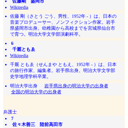
佐藤剛 盛岡市
Wikipedia
佐藤 剛（さとう ごう、男性、1952年 - ）は、日本の
音楽プロデューサー、ノンフィクション作家。岩手
県盛岡市出身。幼稚園から高校までを宮城県仙台市
で育つ。明治大学文学部演劇科卒。
6
千厩ともゑ
Wikipedia
千厩 ともゑ（せんまや ともえ、1952年 - ）は、日本
の旅行作家、編集者。岩手県出身。明治大学文学部
史学地理学科卒業。
明治大学出身
岩手県出身の明治大学の出身者
全国の明治大学の出身者
弁護士
7
佐々木善三 陸前高田市