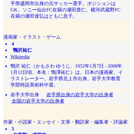
手県盛岡市出身の元サッカー選手。ポジションは
GK。ソニー仙台FC在籍の瀬田貴仁、横河武蔵野FC
在籍の瀬田達弘はともに息子。
漫画家・イラスト・ゲーム
4
鴨沢祐仁
Wikipedia
鴨沢 祐仁（かもさわ ゆうじ、1952年1月7日 - 2008年
1月12日頃、本名：鴨澤祐仁）は、日本の漫画家、イ
ラストレーター。岩手県北上市出身。岩手大学教育
学部特設美術科中退。
岩手大学出身
岩手県出身の岩手大学の出身者
全国の岩手大学の出身者
作家・小説家・エッセイ・文筆・翻訳家・編集者・評論家
5