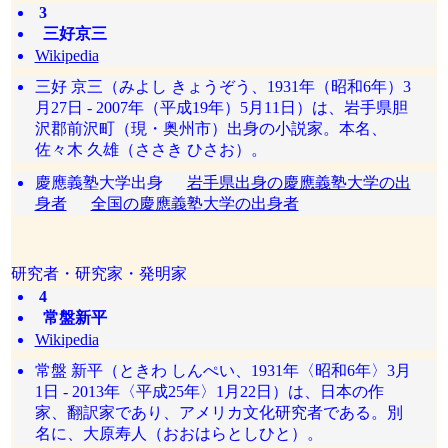
3
三好京三
Wikipedia
三好 京三（みよし きょうぞう、1931年（昭和6年）3
月27日 - 2007年（平成19年）5月11日）は、岩手県胆
沢郡前沢町（現・奥州市）出身の小説家。本名、
佐々木 久雄（ささき ひさお）。
慶應義塾大学出身
岩手県出身の慶應義塾大学の出
身者
全国の慶應義塾大学の出身者
研究者・研究家・発明家
4
常盤新平
Wikipedia
常盤 新平（ときわ しんぺい、1931年〈昭和6年〉3月
1日 - 2013年〈平成25年〉1月22日）は、日本の作
家、翻訳家であり、アメリカ文化研究者である。別
名に、大原寿人（おおはらとしひと）。