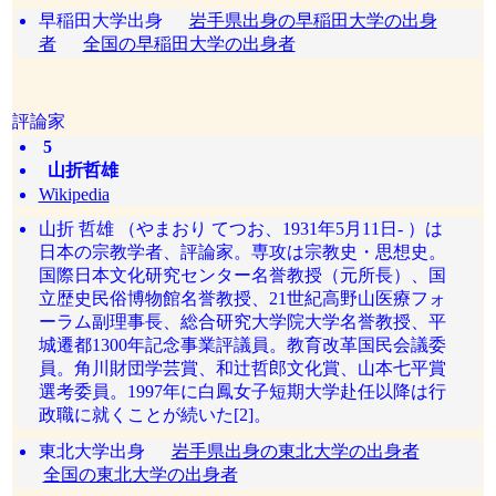
早稲田大学出身
岩手県出身の早稲田大学の出身
者
全国の早稲田大学の出身者
評論家
5
山折哲雄
Wikipedia
山折 哲雄 （やまおり てつお、1931年5月11日- ）は
日本の宗教学者、評論家。専攻は宗教史・思想史。
国際日本文化研究センター名誉教授（元所長）、国
立歴史民俗博物館名誉教授、21世紀高野山医療フォ
ーラム副理事長、総合研究大学院大学名誉教授、平
城遷都1300年記念事業評議員。教育改革国民会議委
員。角川財団学芸賞、和辻哲郎文化賞、山本七平賞
選考委員。1997年に白鳳女子短期大学赴任以降は行
政職に就くことが続いた[2]。
東北大学出身
岩手県出身の東北大学の出身者
全国の東北大学の出身者