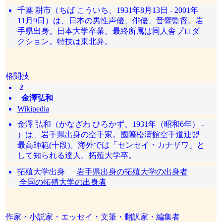
千葉 耕市（ちば こういち、1931年8月13日 - 2001年
11月9日）は、日本の男性声優、俳優、音響監督。岩
手県出身。日本大学卒業。最終所属は同人舎プロダ
クション。特技は東北弁。
格闘技
2
金澤弘和
Wikipedia
金澤 弘和（かなざわ ひろかず、1931年（昭和6年） -
）は、岩手県出身の空手家。國際松濤館空手道連盟
最高師範(十段)。海外では「センセイ・カナザワ」と
して知られる達人。拓殖大学卒。
拓殖大学出身
岩手県出身の拓殖大学の出身者
全国の拓殖大学の出身者
作家・小説家・エッセイ・文筆・翻訳家・編集者