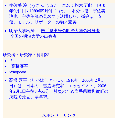
宇佐美 淳（うさみ じゅん、本名：駒木 五郎、1910
年9月1日 - 1980年5月9日）は、日本の俳優。宇佐美
淳也、宇佐美諄の芸名でも活躍した。孫娘は、女
優、モデル、リポーターの駒木宏美。
明治大学出身
岩手県出身の明治大学の出身者
全国の明治大学の出身者
研究者・研究家・発明家
2
高橋喜平
Wikipedia
高橋 喜平（たかはし きへい、1910年 - 2006年2月1
日）は、日本の、雪崩研究家、エッセイスト。2006
年2月1日午後8時55分、肺炎のため岩手県西和賀町の
病院で死去。享年95。
スポンサーリンク