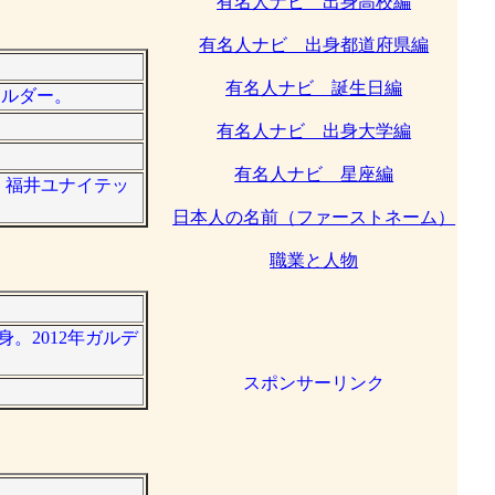
有名人ナビ 出身高校編
有名人ナビ 出身都道府県編
有名人ナビ 誕生日編
ールダー。
有名人ナビ 出身大学編
有名人ナビ 星座編
グ・福井ユナイテッ
日本人の名前（ファーストネーム）
職業と人物
身。2012年ガルデ
スポンサーリンク