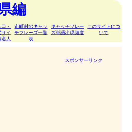
県編
人口・
市町村のキャッ
キャッチフレー
このサイトにつ
式サイ
チフレーズ一覧
ズ単語出現頻度
いて
有名人
表
スポンサーリンク