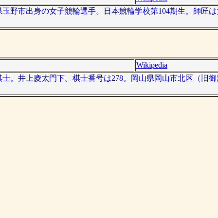
、岡山県玉野市出身の女子競輪選手。日本競輪学校第104期生。師匠は
Wikipedia
、将棋棋士。井上慶太門下。棋士番号は278。岡山県岡山市北区（旧