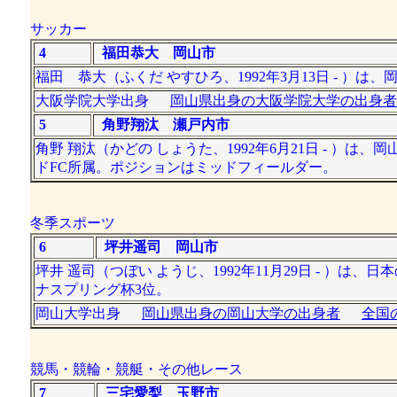
サッカー
4
福田恭大 岡山市
福田 恭大（ふくだ やすひろ、1992年3月13日 - 
大阪学院大学出身
岡山県出身の大阪学院大学の出身者
5
角野翔汰 瀬戸内市
角野 翔汰（かどの しょうた、1992年6月21日 - 
ドFC所属。ポジションはミッドフィールダー。
冬季スポーツ
6
坪井遥司 岡山市
坪井 遥司（つぼい ようじ、1992年11月29日 - ）
ナスプリング杯3位。
岡山大学出身
岡山県出身の岡山大学の出身者
全国
競馬・競輪・競艇・その他レース
7
三宅愛梨 玉野市