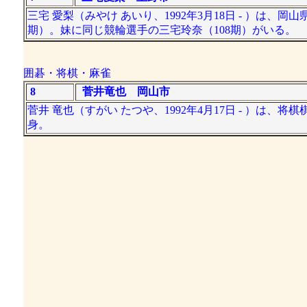
三宅 愛梨（みやけ あいり、1992年3月18日 - ）は
期）。妹に同じ競輪選手の三宅玲奈（108期）がいる。
囲碁・将棋・麻雀
8
菅井竜也 岡山市
菅井 竜也（すがい たつや、1992年4月17日 - ）は
身。