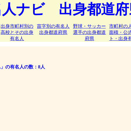
名人ナビ 出身都道府
出身市町村別の
苗字別の有名人
野球・サッカー
市町村の
高校とその出身
出身都道府県
選手の出身都道
面積・公
有名人
府県
ト・出身
れ」の有名人の数：8人