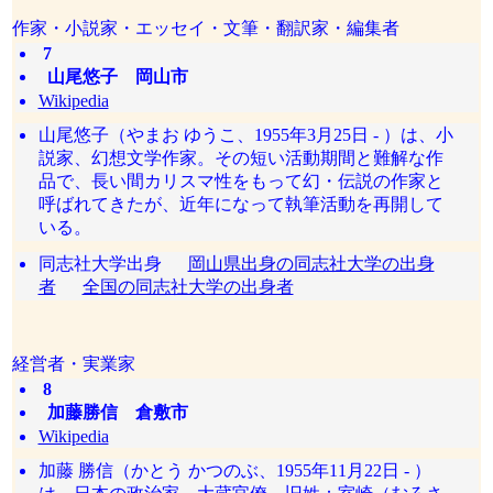
作家・小説家・エッセイ・文筆・翻訳家・編集者
7
山尾悠子 岡山市
Wikipedia
山尾悠子（やまお ゆうこ、1955年3月25日 - ）は、小
説家、幻想文学作家。その短い活動期間と難解な作
品で、長い間カリスマ性をもって幻・伝説の作家と
呼ばれてきたが、近年になって執筆活動を再開して
いる。
同志社大学出身
岡山県出身の同志社大学の出身
者
全国の同志社大学の出身者
経営者・実業家
8
加藤勝信 倉敷市
Wikipedia
加藤 勝信（かとう かつのぶ、1955年11月22日 - ）