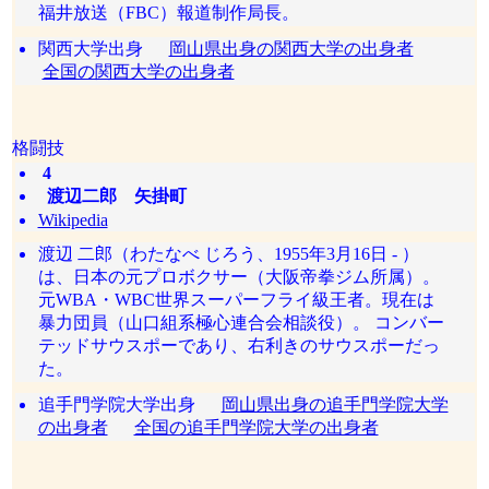
福井放送（FBC）報道制作局長。
関西大学出身
岡山県出身の関西大学の出身者
全国の関西大学の出身者
格闘技
4
渡辺二郎 矢掛町
Wikipedia
渡辺 二郎（わたなべ じろう、1955年3月16日 - ）
は、日本の元プロボクサー（大阪帝拳ジム所属）。
元WBA・WBC世界スーパーフライ級王者。現在は
暴力団員（山口組系極心連合会相談役）。 コンバー
テッドサウスポーであり、右利きのサウスポーだっ
た。
追手門学院大学出身
岡山県出身の追手門学院大学
の出身者
全国の追手門学院大学の出身者