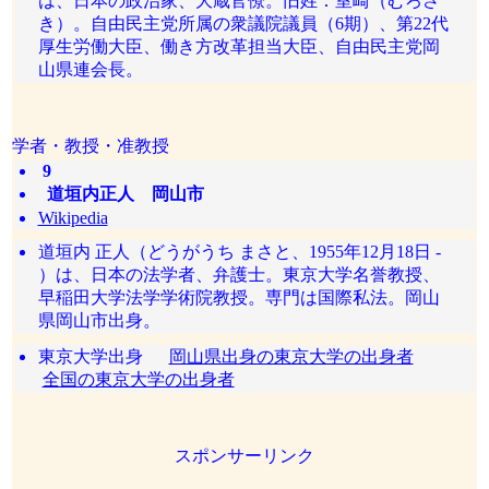
は、日本の政治家、大蔵官僚。旧姓：室崎（むろさ
き）。自由民主党所属の衆議院議員（6期）、第22代
厚生労働大臣、働き方改革担当大臣、自由民主党岡
山県連会長。
学者・教授・准教授
9
道垣内正人 岡山市
Wikipedia
道垣内 正人（どうがうち まさと、1955年12月18日 -
）は、日本の法学者、弁護士。東京大学名誉教授、
早稲田大学法学学術院教授。専門は国際私法。岡山
県岡山市出身。
東京大学出身
岡山県出身の東京大学の出身者
全国の東京大学の出身者
スポンサーリンク