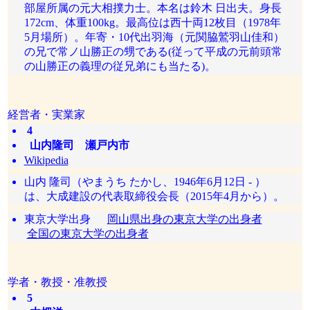
部屋所属の元大相撲力士。本名は鈴木 日出夫。身長
172cm、体重100kg。最高位は西十両12枚目（1978年
5月場所）。年寄・10代出羽海（元関脇鷲羽山佳和）
の兄で常ノ山勝正の甥である(従って平成の元前頭常
の山勝正の義理の従兄弟にも当たる)。
経営者・実業家
4
山内隆司 瀬戸内市
Wikipedia
山内 隆司（やまうち たかし、1946年6月12日 - ）
は、大成建設の代表取締役会長（2015年4月から）。
東京大学出身
岡山県出身の東京大学の出身者
全国の東京大学の出身者
学者・教授・准教授
5