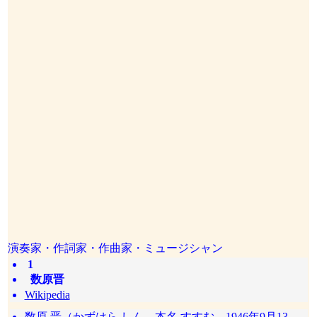
演奏家・作詞家・作曲家・ミュージシャン
1
数原晋
Wikipedia
数原 晋（かずはら しん、本名 すすむ、1946年9月13