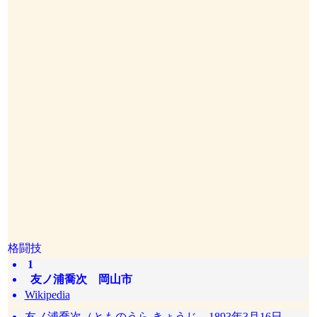
格闘技
1
友ノ浦喬次 岡山市
Wikipedia
友ノ浦喬次（とものうら きょうじ、1893年3月16日 -