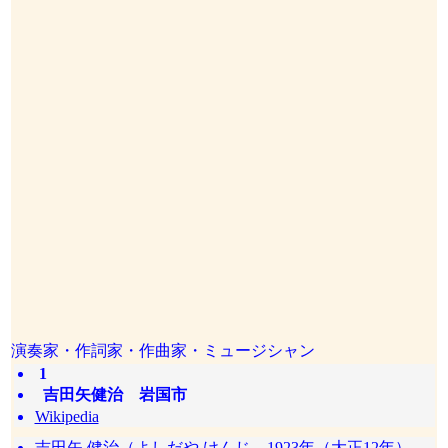
演奏家・作詞家・作曲家・ミュージシャン
1
吉田矢健治 岩国市
Wikipedia
吉田矢 健治（よしだや けんじ、1923年（大正12年）