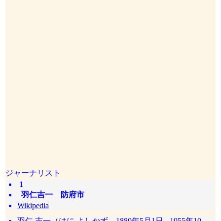
ジャーナリスト
1
羽仁吉一 防府市
Wikipedia
羽仁 吉一（はに よしかず、1880年5月1日 - 1955年10