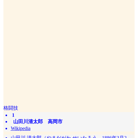
格闘技
1
山田川清太郎 高岡市
Wikipedia
山田川 清太郎（やまだがわ せいたろう、1886年3月2