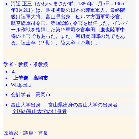
河辺 正三（かわべ まさかず、1886年12月5日 - 1965
年3月2日）は、昭和初期の日本の陸軍軍人。最終階
級は陸軍大将。富山県出身。ビルマ方面軍司令官、
航空総軍司令官、第1総軍司令官を歴任した。インパ
ール作戦を指揮した第15軍司令官牟田口廉也陸軍中
将の上官でもあった。また、河辺虎四郎の兄でもあ
る。陸士卒（19期）、陸大卒（27期）。
学者・教授・准教授
4
上埜進 高岡市
Wikipedia
会計学者：高岡市
富山大学出身
富山県出身の富山大学の出身者
全国の富山大学の出身者
政治家・議員・首長