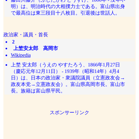
明）は、明治時代の大相撲力士である。富山県出身
で最高位は東三段目十八枚目。引退後は世話人。
政治家・議員・首長
2
上埜安太郎 高岡市
Wikipedia
上埜 安太郎（うえの やすたろう、1866年1月27日
（慶応元年12月11日） - 1939年（昭和14年）4月4
日）は、日本の政治家・衆議院議員（立憲政友会→
政友本党→立憲政友会）。富山県高岡市長。富山市
長。族籍は富山県平民。
スポンサーリンク