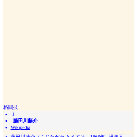
格闘技
1
藤田川藤介
Wikipedia
藤田川藤介（ふじたがわ とうすけ、1866年 - 没年不