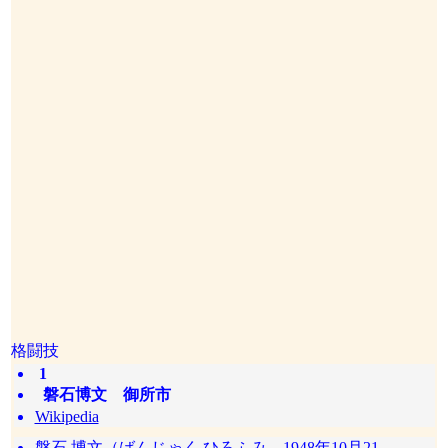
格闘技
1
磐石博文 御所市
Wikipedia
磐石 博文（ばんじゃく ひろふみ、1948年10月21