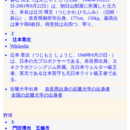
日-2001年8月22日）は、朝日山部屋に所属した元力
士。本名は辻川 博文（つじかわ ひろふみ）（旧姓・
萩山）。奈良県御所市出身。177cm、150kg。最高位
は東十両8枚目。得意技は右四つ、寄り。
2
辻本章次
Wikipedia
辻本 章次（つじもと しょうじ、1948年9月25日 - ）
は、日本の元プロボクサーである。奈良県出身。ヨ
ネクラボクシングジム所属。元日本ウェルター級王
者。実兄である辻本英守も元日本ライト級王者であ
る。
近畿大学出身
奈良県出身の近畿大学の出身者
全国の近畿大学の出身者
野球
3
門田博光 五條市