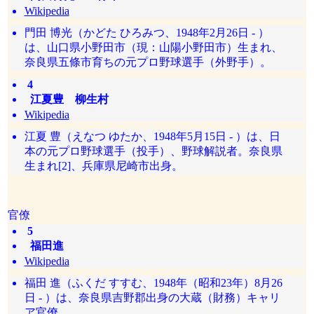
Wikipedia
門田 博光（かどた ひろみつ、1948年2月26日 - ）
は、山口県小野田市（現：山陽小野田市）生まれ、
奈良県五條市育ちの元プロ野球選手（外野手）。
4
江夏豊 柳生村
Wikipedia
江夏 豊（えなつ ゆたか、1948年5月15日 - ）は、日
本の元プロ野球選手（投手）、野球解説者。奈良県
生まれ[2]、兵庫県尼崎市出身。
官僚
5
福田進
Wikipedia
福田 進（ふくだ すすむ、1948年（昭和23年）8月26
日 - ）は、奈良県吉野郡出身の大蔵（財務）キャリ
ア官僚。