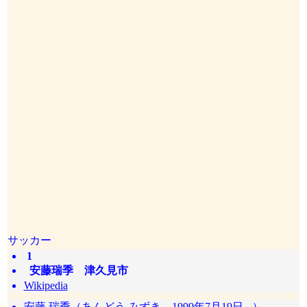
サッカー
1
安藤瑞季 津久見市
Wikipedia
安藤 瑞季（あんどう みずき、1999年7月19日 - ）