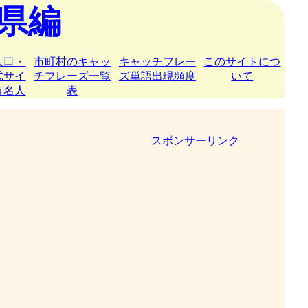
県編
人口・
市町村のキャッ
キャッチフレー
このサイトにつ
式サイ
チフレーズ一覧
ズ単語出現頻度
いて
有名人
表
スポンサーリンク