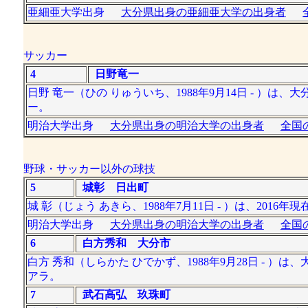
亜細亜大学出身
大分県出身の亜細亜大学の出身者
サッカー
4
日野竜一
日野 竜一（ひの りゅういち、1988年9月14日 - ）
ー。
明治大学出身
大分県出身の明治大学の出身者
全国
野球・サッカー以外の球技
5
城彰 日出町
城 彰（じょう あきら、1988年7月11日 - ）は、2
明治大学出身
大分県出身の明治大学の出身者
全国
6
白方秀和 大分市
白方 秀和（しらかた ひでかず、1988年9月28日 -
アラ。
7
武石高弘 玖珠町