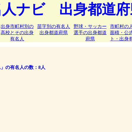
名人ナビ 出身都道府
出身市町村別の
苗字別の有名人
野球・サッカー
市町村の
高校とその出身
出身都道府県
選手の出身都道
面積・公
有名人
府県
ト・出身
れ」の有名人の数：8人