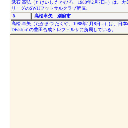
武石 高弘（たけいし たかひろ、1988年2月7日- 
リーグのSWHフットサルクラブ所属。
8
高松卓矢 別府市
高松 卓矢（たかまつ たくや、1988年1月8日 - ）は
Division1の豊田合成トレフェルサに所属している。