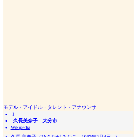
モデル・アイドル・タレント・アナウンサー
1
久長美奈子 大分市
Wikipedia
久長 美奈子（ひさなが みなこ、1987年2月4日 - ）