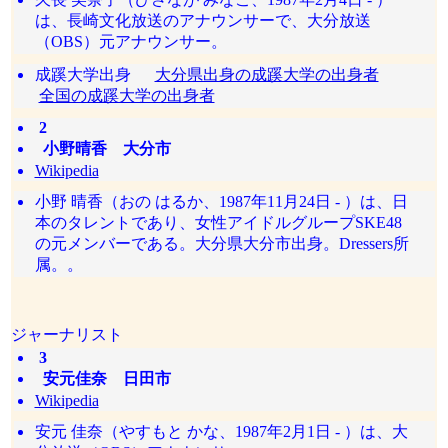
は、長崎文化放送のアナウンサーで、大分放送
（OBS）元アナウンサー。
成蹊大学出身
大分県出身の成蹊大学の出身者
全国の成蹊大学の出身者
2
小野晴香 大分市
Wikipedia
小野 晴香（おの はるか、1987年11月24日 - ）は、日
本のタレントであり、女性アイドルグループSKE48
の元メンバーである。大分県大分市出身。Dressers所
属。。
ジャーナリスト
3
安元佳奈 日田市
Wikipedia
安元 佳奈（やすもと かな、1987年2月1日 - ）は、大