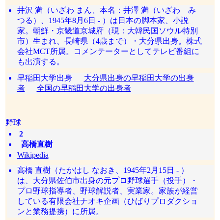
井沢 満（いざわ まん、本名：井澤 満（いざわ み
つる）、1945年8月6日 - ）は日本の脚本家、小説
家。朝鮮・京畿道京城府（現：大韓民国ソウル特別
市）生まれ、長崎県（4歳まで）・大分県出身。株式
会社MCT所属。コメンテーターとしてテレビ番組に
も出演する。
早稲田大学出身
大分県出身の早稲田大学の出身
者
全国の早稲田大学の出身者
野球
2
高橋直樹
Wikipedia
高橋 直樹（たかはし なおき、1945年2月15日 - ）
は、大分県佐伯市出身の元プロ野球選手（投手）・
プロ野球指導者、野球解説者、実業家。家族が経営
している有限会社ナオキ企画（ひばりプロダクショ
ンと業務提携）に所属。