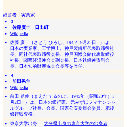
経営者・実業家
3
佐藤廣士 日出町
Wikipedia
佐藤 廣士（さとう ひろし、1945年9月25日 - ）は、
日本の実業家、工学博士。神戸製鋼所代表取締役社
長、同社代表取締役会長、神戸国際会館代表取締役
社長、関西経済連合会副会長、日本鉄鋼連盟副会
長、日本知的財産協会会長等を歴任。
4
前田晃伸
Wikipedia
前田 晃伸（まえだ てるのぶ、1945年（昭和20年）1
月2日 - ）は、日本の銀行家。元みずほフィナンシャ
ルグループ社長、会長。国家公安委員会委員。肥後
銀行監査役。
東京大学出身
大分県出身の東京大学の出身者