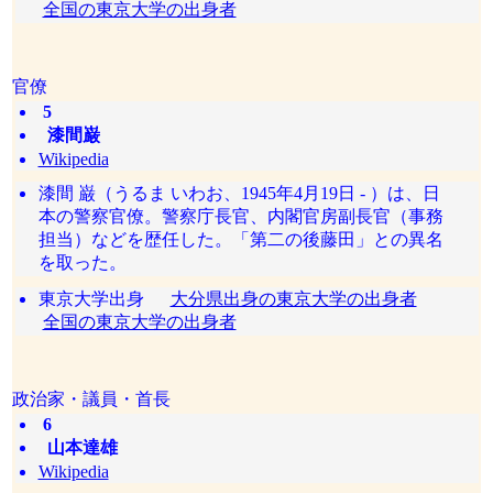
全国の東京大学の出身者
官僚
5
漆間巌
Wikipedia
漆間 巌（うるま いわお、1945年4月19日 - ）は、日
本の警察官僚。警察庁長官、内閣官房副長官（事務
担当）などを歴任した。「第二の後藤田」との異名
を取った。
東京大学出身
大分県出身の東京大学の出身者
全国の東京大学の出身者
政治家・議員・首長
6
山本達雄
Wikipedia