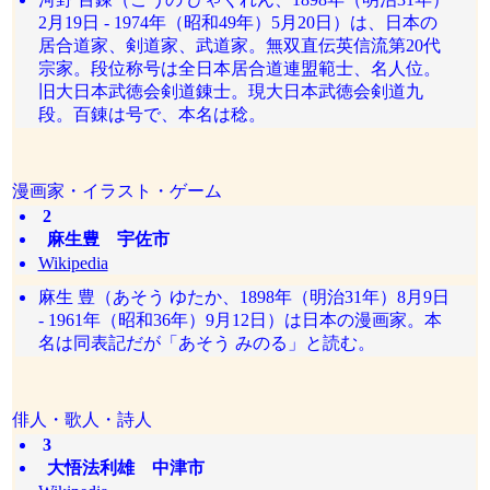
2月19日 - 1974年（昭和49年）5月20日）は、日本の
居合道家、剣道家、武道家。無双直伝英信流第20代
宗家。段位称号は全日本居合道連盟範士、名人位。
旧大日本武徳会剣道錬士。現大日本武徳会剣道九
段。百錬は号で、本名は稔。
漫画家・イラスト・ゲーム
2
麻生豊 宇佐市
Wikipedia
麻生 豊（あそう ゆたか、1898年（明治31年）8月9日
- 1961年（昭和36年）9月12日）は日本の漫画家。本
名は同表記だが「あそう みのる」と読む。
俳人・歌人・詩人
3
大悟法利雄 中津市