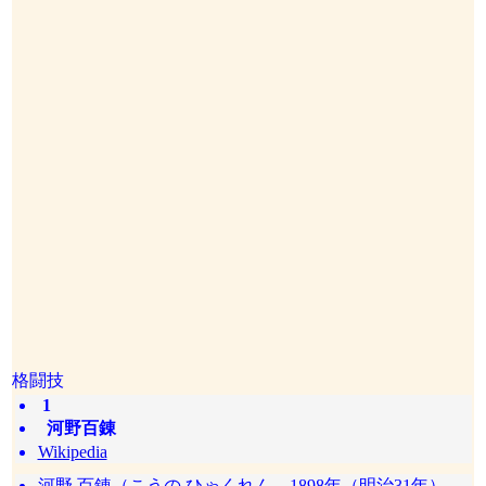
格闘技
1
河野百錬
Wikipedia
河野 百錬（こうの ひゃくれん、1898年（明治31年）